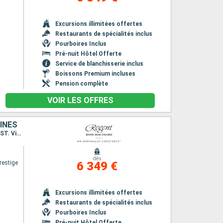
Excursions illimitées offertes
Restaurants de spécialités inclus
Pourboires Inclus
Pré-nuit Hôtel Offerte
Service de blanchisserie inclus
Boissons Premium incluses
Pension complète
VOIR LES OFFRES
INES
Itinéraire : Miami, Charlotte Amalie, Saint Johns, Pointe à Pitre, Saint Barthelemy, Bequia - ST. Vincent, Miami
dès
restige
6 349 €
Excursions illimitées offertes
Restaurants de spécialités inclus
Pourboires Inclus
Pré-nuit Hôtel Offerte