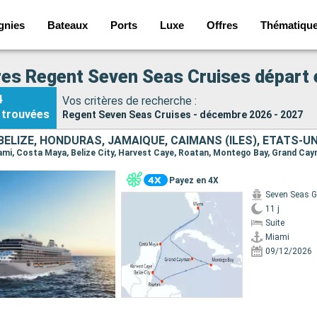
gnies
Bateaux
Ports
Luxe
Offres
Thématiqu
res Regent Seven Seas Cruises départ
4
Vos critères de recherche :
trouvées
Regent Seven Seas Cruises - décembre 2026 - 2027
BELIZE, HONDURAS, JAMAÏQUE, CAÏMANS (ÎLES), ÉTATS-UN
Payez en 4X
Seven Seas G
11 j
Suite
Miami
09/12/2026