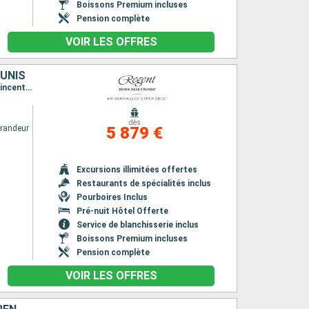
Boissons Premium incluses
Pension complète
VOIR LES OFFRES
-UNIS
Itinéraire : Miami, Charlotte Amalie, Saint Johns, Castries, Saint Barthelemy, Bequia - ST. Vincent, Miami
dès
randeur
5 879 €
Excursions illimitées offertes
Restaurants de spécialités inclus
Pourboires Inclus
Pré-nuit Hôtel Offerte
Service de blanchisserie inclus
Boissons Premium incluses
Pension complète
VOIR LES OFFRES