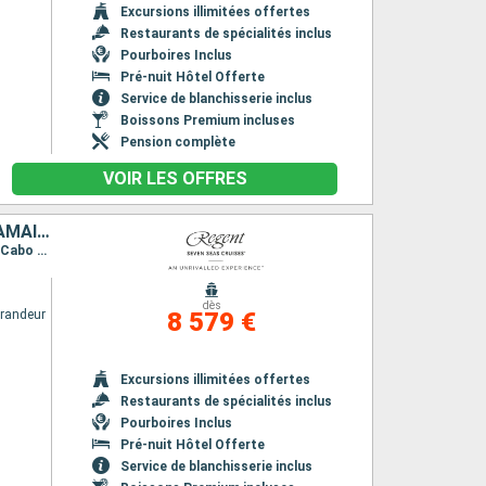
Excursions illimitées offertes
Restaurants de spécialités inclus
Pourboires Inclus
Pré-nuit Hôtel Offerte
Service de blanchisserie inclus
Boissons Premium incluses
Pension complète
VOIR LES OFFRES
ÉTATS-UNIS, MEXIQUE, BELIZE, HONDURAS, COSTA RICA, PANAMA, JAMAÏQUE, RÉPUBLIQUE DOMINICAINE, BAHAMAS
Itinéraire : Miami, Cozumel, Belize City, Roatan, Puerto Limon, Colón - Panama, Ocho Rios, Cabo Rojo, Nassau, Miami
dès
randeur
8 579 €
Excursions illimitées offertes
Restaurants de spécialités inclus
Pourboires Inclus
Pré-nuit Hôtel Offerte
Service de blanchisserie inclus