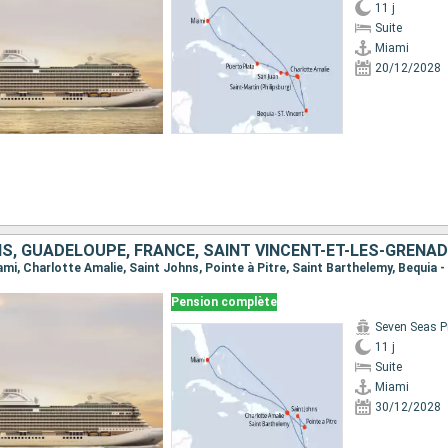
11 j
Suite
Miami
20/12/2028
S, GUADELOUPE, FRANCE, SAINT VINCENT-ET-LES-GRENAD
Pension complète
Seven Seas P
11 j
Suite
Miami
30/12/2028