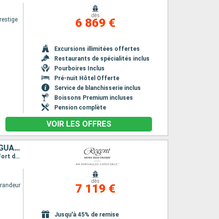
dès
restige
6 869 €
Excursions illimitées offertes
Restaurants de spécialités inclus
Pourboires Inclus
Pré-nuit Hôtel Offerte
Service de blanchisserie inclus
Boissons Premium incluses
Pension complète
VOIR LES OFFRES
JAMAÏQUE, ARUBA, BONAIRE, SAINTE-LUCIE, BARBADE, MARTINIQUE, GUADELOUPE, ÉTATS-UNIS
Itinéraire : Miami, Ocho Rios, Aruba, Willemstad (Curaçao), Bonaire, Castries, Bridgetown, Fort de France, Basse-Terre, Miami
dès
randeur
7 119 €
Jusqu'à 45% de remise