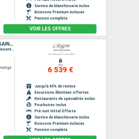
Service de blanchisserie inclus
Boissons Premium incluses
Pension complète
VOIR LES OFFRES
RÉPUBLIQUE DOMINICAINE, PORTO RICO, GUADELOUPE, DOMINIQUE, SAINT VINCENT-ET-LES-GRENADINES, ÉTATS-UNIS
Itinéraire : Miami, Puerto Plata, San Juan, Basse-Terre, Roseau, Saint Johns, Bequia - ST. Vincent, Miami
dès
restige
6 539 €
Jusqu'à 45% de remise
Excursions illimitées offertes
Restaurants de spécialités inclus
Pourboires Inclus
Pré-nuit Hôtel Offerte
Service de blanchisserie inclus
Boissons Premium incluses
Pension complète