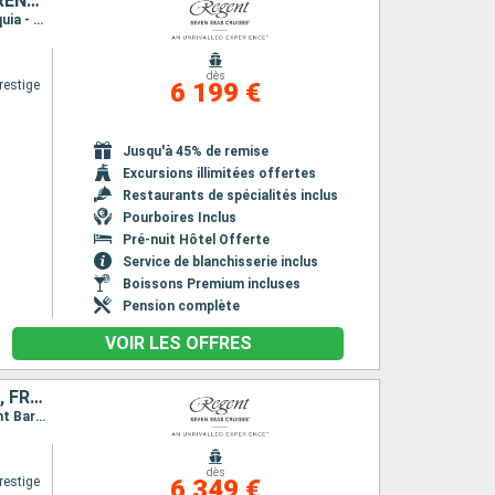
ÉTATS-UNIS, SAINTE-LUCIE, GUADELOUPE, SAINT VINCENT-ET-LES-GRENADINES
Itinéraire : Miami, Charlotte Amalie, Saint Johns, Castries, Pointe à Pitre, Basse-Terre, Bequia - ST. Vincent, Miami
dès
restige
6 199 €
Jusqu'à 45% de remise
Excursions illimitées offertes
Restaurants de spécialités inclus
Pourboires Inclus
Pré-nuit Hôtel Offerte
Service de blanchisserie inclus
Boissons Premium incluses
Pension complète
VOIR LES OFFRES
RÉPUBLIQUE DOMINICAINE, PORTO RICO, ÉTATS-UNIS, SAINT-MARTIN, FRANCE, SAINT VINCENT-ET-LES-GRENADINES
Itinéraire : Miami, Puerto Plata, San Juan, Charlotte Amalie, Saint-Martin (Philipsburg), Saint Barthelemy, Bequia - ST. Vincent, Miami
dès
restige
6 349 €