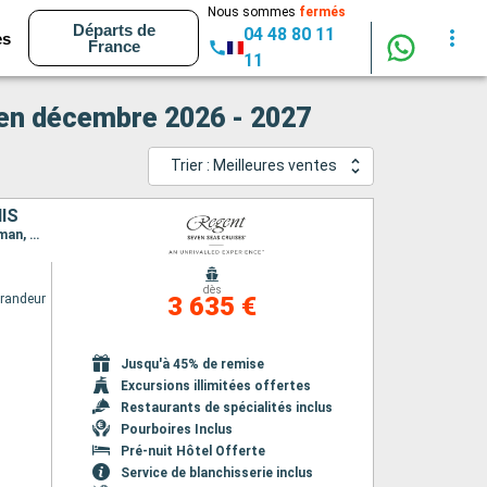
Nous sommes
fermés
Départs de
04 48 80 11
es
France
11
 en décembre 2026 - 2027
Trier : Meilleures ventes
IS
Itinéraire : Miami, Costa Maya, Belize City, Harvest Caye, Roatan, Montego Bay, Grand Cayman, Miami
dès
randeur
3 635 €
Jusqu'à 45% de remise
Excursions illimitées offertes
Restaurants de spécialités inclus
Pourboires Inclus
Pré-nuit Hôtel Offerte
Service de blanchisserie inclus