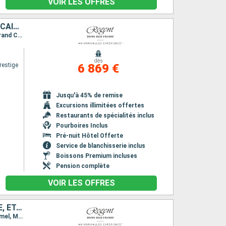
VOIR LES OFFRES
ÉTATS-UNIS, MEXIQUE, GUATEMALA, BELIZE, HONDURAS, JAMAÏQUE, CAÏMANS (ÎLES)
Itinéraire : Miami, Cozumel, Santo Thomas de Castilla, Harvest Caye, Roatan, Falmouth, Grand Cayman, Miami
dès
restige
6 869 €
Jusqu'à 45% de remise
Excursions illimitées offertes
Restaurants de spécialités inclus
Pourboires Inclus
Pré-nuit Hôtel Offerte
Service de blanchisserie inclus
Boissons Premium incluses
Pension complète
VOIR LES OFFRES
CAÏMANS (ÎLES), PANAMA, COSTA RICA, HONDURAS, BELIZE, MEXIQUE, ÉTATS-UNIS
Itinéraire : Miami, Grand Cayman, Colón - Panama, Puerto Limon, Roatan, Belize City, Cozumel, Miami