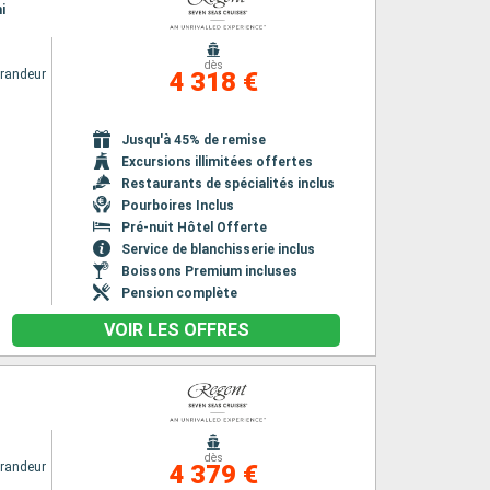
i
dès
randeur
4 318 €
Jusqu'à 45% de remise
Excursions illimitées offertes
Restaurants de spécialités inclus
Pourboires Inclus
Pré-nuit Hôtel Offerte
Service de blanchisserie inclus
Boissons Premium incluses
Pension complète
VOIR LES OFFRES
dès
randeur
4 379 €