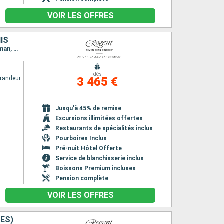
VOIR LES OFFRES
IS
Itinéraire : Miami, Costa Maya, Belize City, Harvest Caye, Roatan, Montego Bay, Grand Cayman, Miami
dès
randeur
3 465 €
Jusqu'à 45% de remise
Excursions illimitées offertes
Restaurants de spécialités inclus
Pourboires Inclus
Pré-nuit Hôtel Offerte
Service de blanchisserie inclus
Boissons Premium incluses
Pension complète
VOIR LES OFFRES
LES)