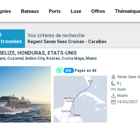
gnies
Bateaux
Ports
Luxe
Offres
Thématiqu
0
Vos critères de recherche :
trouvées
Regent Seven Seas Cruises - Caraïbes
BELIZE, HONDURAS, ÉTATS-UNIS
Miami, Cozumel, Belize City, Roatan, Costa Maya, Miami
Payez en 4X
Seven Seas G
8 j
Suite
Miami
16/02/2027