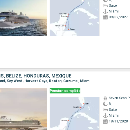
Suite
Miami
09/02/2027
S, BELIZE, HONDURAS, MEXIQUE
Miami, Key West, Harvest Caye, Roatan, Cozumel, Miami
Pension complète
Seven Seas P
8 j
Suite
Miami
18/11/2028