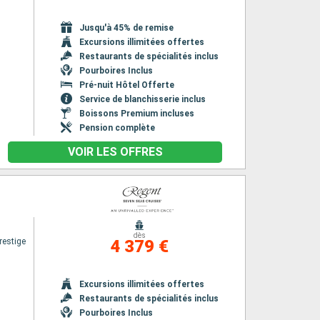
Jusqu'à 45% de remise
Excursions illimitées offertes
Restaurants de spécialités inclus
Pourboires Inclus
Pré-nuit Hôtel Offerte
Service de blanchisserie inclus
Boissons Premium incluses
Pension complète
VOIR LES OFFRES
dès
restige
4 379 €
Excursions illimitées offertes
Restaurants de spécialités inclus
Pourboires Inclus