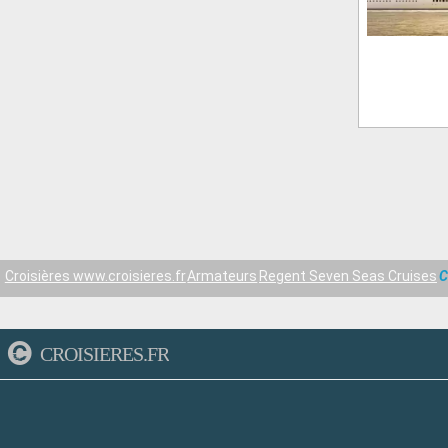
Croisières www.croisieres.fr
Armateurs
Regent Seven Seas Cruises
C
CROISIERES.FR