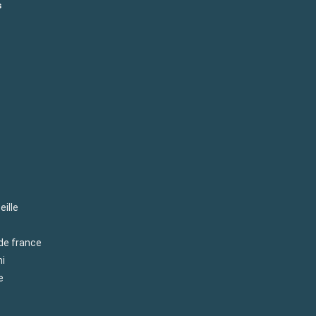
s
eille
 de france
mi
e