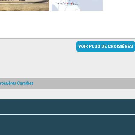
VOIR PLUS DE CROISIÈRES
roisières Caraïbes