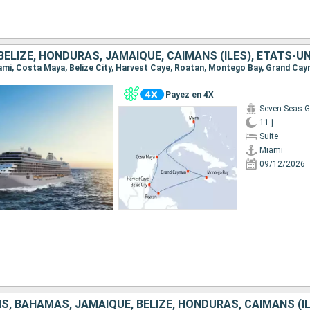
BELIZE, HONDURAS, JAMAÏQUE, CAÏMANS (ÎLES), ÉTATS-UN
Payez en 4X
Seven Seas G
11 j
Suite
Miami
09/12/2026
S, BAHAMAS, JAMAÏQUE, BELIZE, HONDURAS, CAÏMANS (Î