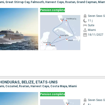
Miami, Great Stirrup Cay, Falmouth, Harvest Caye, Roatan, Grand Cayman, Miam
Pension complète
Seven Seas G
11 j
Suite
Miami
18/11/2027
HONDURAS, BELIZE, ÉTATS-UNIS
Miami, Cozumel, Roatan, Harvest Caye, Costa Maya, Miami
Pension complète
Seven Seas G
8 j