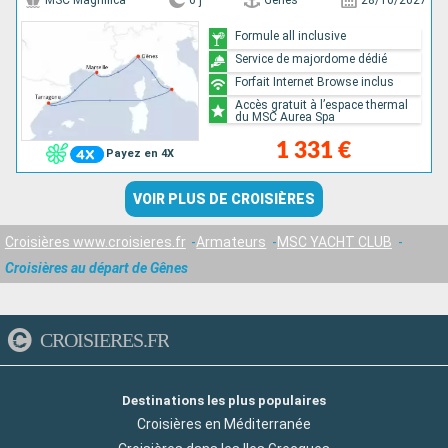
MSC Magnifica
6 j
Gênes
28/10/2027
Formule all inclusive
Service de majordome dédié
Forfait Internet Browse inclus
Accès gratuit à l’espace thermal
du MSC Aurea Spa
1 331 €
Payez en 4X
VOIR PLUS DE CROISIÈRES
Croisières www.croisieres.fr
Armateurs
MSC YACHT CLUB
Croisières au départ de Gênes
CROISIERES.FR
Destinations les plus populaires
Croisières en Méditerranée