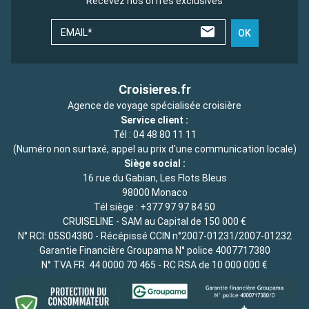
Recevez nos offres exclusives
EMAIL*
OK
Croisieres.fr
Agence de voyage spécialisée croisière
Service client :
Tél :
04 48 80 11 11
(Numéro non surtaxé, appel au prix d'une communication locale)
Siège social :
16 rue du Gabian, Les Flots Bleus
98000 Monaco
Tél siège :
+377 97 97 84 50
CRUISELINE - SAM au Capital de 150 000 €
N° RCI: 05S04380 - Récépissé CCIN n°2007-01231/2007-01232
Garantie Financière Groupama N° police 4007717380
N° TVA FR. 44 0000 70 465 - RC RSA de 10 000 000 €