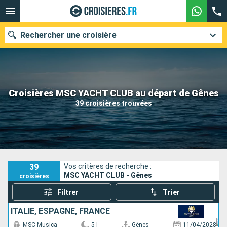
Rechercher une croisière
Nos destinations
Croisières MSC YACHT CLUB au départ de Gênes
39 croisières trouvées
Mois de départ
Ports
Compagnies
Rechercher
39
Vos critères de recherche :
MSC YACHT CLUB - Gênes
croisières
Filtrer
Trier
ITALIE, ESPAGNE, FRANCE
MSC Musica
5 j
Gênes
11/04/2028