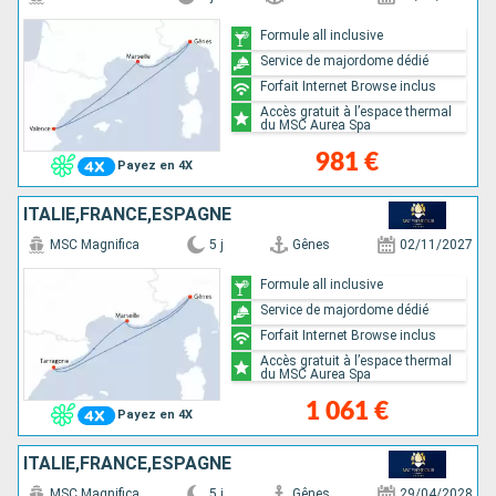
Formule all inclusive
Service de majordome dédié
Forfait Internet Browse inclus
Accès gratuit à l’espace thermal
du MSC Aurea Spa
981 €
Payez en 4X
ITALIE,FRANCE,ESPAGNE
MSC Magnifica
5 j
Gênes
02/11/2027
Formule all inclusive
Service de majordome dédié
Forfait Internet Browse inclus
Accès gratuit à l’espace thermal
du MSC Aurea Spa
1 061 €
Payez en 4X
ITALIE,FRANCE,ESPAGNE
MSC Magnifica
5 j
Gênes
29/04/2028