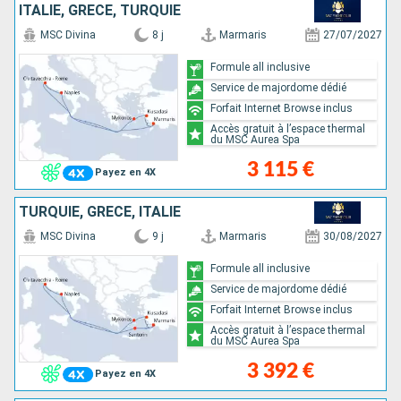
ITALIE, GRÈCE, TURQUIE
MSC Divina
8 j
Marmaris
27/07/2027
Formule all inclusive
Service de majordome dédié
Forfait Internet Browse inclus
Accès gratuit à l’espace thermal
du MSC Aurea Spa
3 115 €
Payez en 4X
TURQUIE, GRÈCE, ITALIE
MSC Divina
9 j
Marmaris
30/08/2027
Formule all inclusive
Service de majordome dédié
Forfait Internet Browse inclus
Accès gratuit à l’espace thermal
du MSC Aurea Spa
3 392 €
Payez en 4X