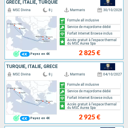
GRÈCE, ITALIE, TURQUIE
MSC Divina
8 j
Marmaris
30/10/2028
Formule all inclusive
Service de majordome dédié
Forfait Internet Browse inclus
Accès gratuit à l’espace thermal
du MSC Aurea Spa
2 825 €
Payez en 4X
TURQUIE, ITALIE, GRÈCE
MSC Divina
8 j
Marmaris
04/10/2027
Formule all inclusive
Service de majordome dédié
Forfait Internet Browse inclus
Accès gratuit à l’espace thermal
du MSC Aurea Spa
2 925 €
Payez en 4X