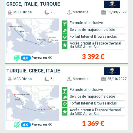
GRÈCE, ITALIE, TURQUIE
MSC Divina
9 j
Marmaris
13/09/2027
Formule all inclusive
Service de majordome dédié
Forfait Internet Browse inclus
Accès gratuit à l’espace thermal
du MSC Aurea Spa
3 392 €
Payez en 4X
TURQUIE, GRÈCE, ITALIE
MSC Divina
5 j
Marmaris
25/10/2027
Formule all inclusive
Service de majordome dédié
Forfait Internet Browse inclus
Accès gratuit à l’espace thermal
du MSC Aurea Spa
1 369 €
Payez en 4X