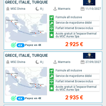
GRÈCE, ITALIE, TURQUIE
MSC Divina
8 j
Marmaris
11/10/2027
Formule all inclusive
Service de majordome dédié
Forfait Internet Browse inclus
Accès gratuit à l’espace thermal
du MSC Aurea Spa
2 925 €
Payez en 4X
GRÈCE, ITALIE, TURQUIE
MSC Divina
8 j
Marmaris
27/09/2027
Formule all inclusive
Service de majordome dédié
Forfait Internet Browse inclus
Accès gratuit à l’espace thermal
du MSC Aurea Spa
2 935 €
Payez en 4X