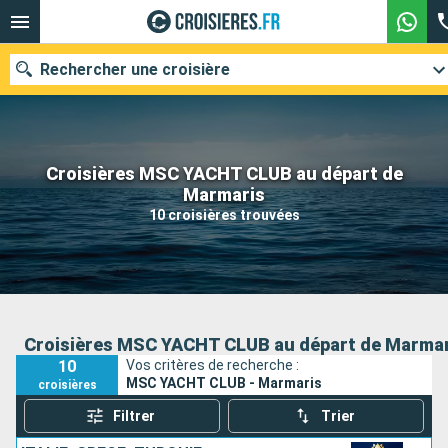
Rechercher une croisière
Croisières MSC YACHT CLUB au départ de
Nos destinations
Marmaris
10 croisières trouvées
Mois de départ
Ports
Compagnies
Rechercher
Croisières MSC YACHT CLUB au départ de Marma
10
Vos critères de recherche :
MSC YACHT CLUB - Marmaris
croisières
Filtrer
Trier