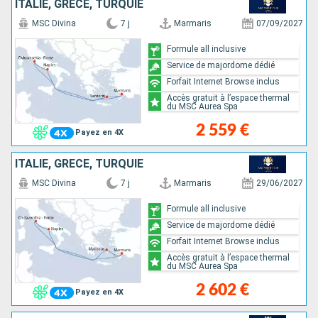
ITALIE, GRÈCE, TURQUIE
MSC Divina
7 j
Marmaris
07/09/2027
Formule all inclusive
Service de majordome dédié
Forfait Internet Browse inclus
Accès gratuit à l’espace thermal
du MSC Aurea Spa
2 559 €
Payez en 4X
ITALIE, GRÈCE, TURQUIE
MSC Divina
7 j
Marmaris
29/06/2027
Formule all inclusive
Service de majordome dédié
Forfait Internet Browse inclus
Accès gratuit à l’espace thermal
du MSC Aurea Spa
2 602 €
Payez en 4X