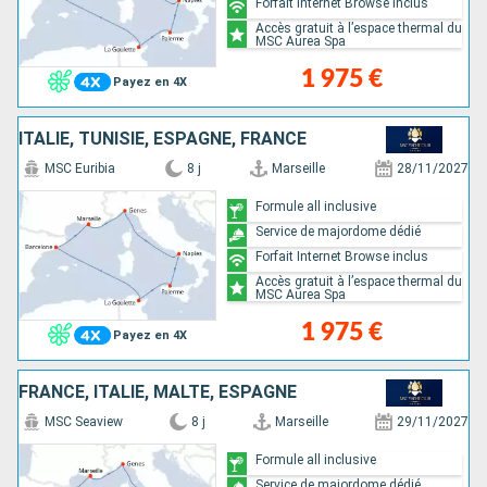
Forfait Internet Browse inclus
Accès gratuit à l’espace thermal du
MSC Aurea Spa
1 975 €
Payez en 4X
ITALIE, TUNISIE, ESPAGNE, FRANCE
MSC Euribia
8 j
Marseille
28/11/2027
Formule all inclusive
Service de majordome dédié
Forfait Internet Browse inclus
Accès gratuit à l’espace thermal du
MSC Aurea Spa
1 975 €
Payez en 4X
FRANCE, ITALIE, MALTE, ESPAGNE
MSC Seaview
8 j
Marseille
29/11/2027
Formule all inclusive
Service de majordome dédié