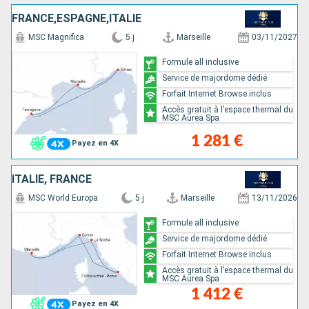
FRANCE,ESPAGNE,ITALIE
MSC Magnifica
5 j
Marseille
03/11/2027
Formule all inclusive
Service de majordome dédié
Forfait Internet Browse inclus
Accès gratuit à l’espace thermal du
MSC Aurea Spa
1 281 €
Payez en 4X
ITALIE, FRANCE
MSC World Europa
5 j
Marseille
13/11/2026
Formule all inclusive
Service de majordome dédié
Forfait Internet Browse inclus
Accès gratuit à l’espace thermal du
MSC Aurea Spa
1 412 €
Payez en 4X