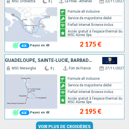
MSC Orchestra
8 j
Le Piree - Athenes
22/11/2027
Formule all inclusive
Service de majordome dédié
Forfait Internet Browse inclus
Accès gratuit à l’espace thermal du
MSC Aurea Spa
2 175 €
Payez en 4X
GUADELOUPE, SAINTE-LUCIE, BARBADE, SAINT VINCENT-ET-LES-GRENADINES, GRENADE, MARTINIQUE
MSC Meraviglia
8 j
Fort de France
27/11/2027
Formule all inclusive
Service de majordome dédié
Forfait Internet Browse inclus
Accès gratuit à l’espace thermal du
MSC Aurea Spa
2 195 €
Payez en 4X
VOIR PLUS DE CROISIÈRES