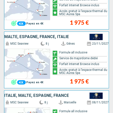
Forfait Internet Browse inclus
Accès gratuit à l’espace thermal du
MSC Aurea Spa
1 975 €
Payez en 4X
MALTE, ESPAGNE, FRANCE, ITALIE
MSC Seaview
8 j
Gênes
23/11/2027
Formule all inclusive
Service de majordome dédié
Forfait Internet Browse inclus
Accès gratuit à l’espace thermal du
MSC Aurea Spa
1 975 €
Payez en 4X
ITALIE, MALTE, ESPAGNE, FRANCE
MSC Seaview
8 j
Marseille
08/11/2027
Formule all inclusive