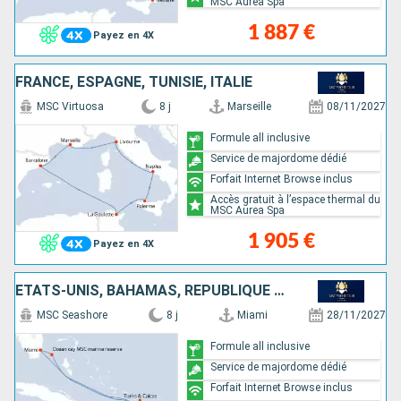
MSC Aurea Spa
1 887 €
Payez en 4X
FRANCE, ESPAGNE, TUNISIE, ITALIE
MSC Virtuosa
8 j
Marseille
08/11/2027
Formule all inclusive
Service de majordome dédié
Forfait Internet Browse inclus
Accès gratuit à l’espace thermal du
MSC Aurea Spa
1 905 €
Payez en 4X
ÉTATS-UNIS, BAHAMAS, RÉPUBLIQUE DOMINICAINE, ÎLES TURQUES-ET-CAÏQUES
MSC Seashore
8 j
Miami
28/11/2027
Formule all inclusive
Service de majordome dédié
Forfait Internet Browse inclus