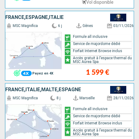
Vol disponible
FRANCE,ESPAGNE,ITALIE
MSC Magnifica
6 j
Gênes
03/11/2026
Formule all inclusive
Service de majordome dédié
Forfait Internet Browse inclus
Accès gratuit à l’espace thermal du
MSC Aurea Spa
1 599 €
Payez en 4X
FRANCE,ITALIE,MALTE,ESPAGNE
MSC Magnifica
8 j
Marseille
28/11/2026
Formule all inclusive
Service de majordome dédié
Forfait Internet Browse inclus
Accès gratuit à l’espace thermal du
MSC Aurea Spa