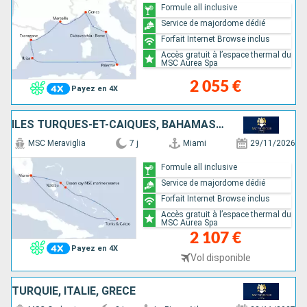
Formule all inclusive
Service de majordome dédié
Forfait Internet Browse inclus
Accès gratuit à l’espace thermal du
MSC Aurea Spa
2 055 €
Payez en 4X
ÎLES TURQUES-ET-CAÏQUES, BAHAMAS, ÉTATS-UNIS
MSC Meraviglia
7 j
Miami
29/11/2026
Formule all inclusive
Service de majordome dédié
Forfait Internet Browse inclus
Accès gratuit à l’espace thermal du
MSC Aurea Spa
2 107 €
Payez en 4X
Vol disponible
TURQUIE, ITALIE, GRÈCE