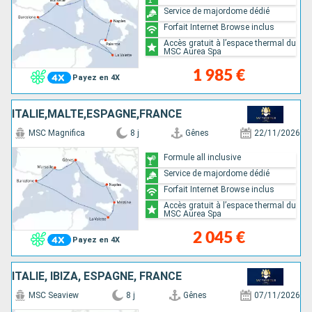
Service de majordome dédié
Forfait Internet Browse inclus
Accès gratuit à l’espace thermal du
MSC Aurea Spa
1 985 €
Payez en 4X
ITALIE,MALTE,ESPAGNE,FRANCE
MSC Magnifica
8 j
Gênes
22/11/2026
Formule all inclusive
Service de majordome dédié
Forfait Internet Browse inclus
Accès gratuit à l’espace thermal du
MSC Aurea Spa
2 045 €
Payez en 4X
ITALIE, IBIZA, ESPAGNE, FRANCE
MSC Seaview
8 j
Gênes
07/11/2026