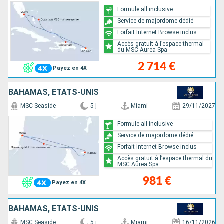
Formule all inclusive
Service de majordome dédié
Forfait Internet Browse inclus
Accès gratuit à l’espace thermal
du MSC Aurea Spa
2 714 €
Payez en 4X
BAHAMAS, ÉTATS-UNIS
MSC Seaside
5 j
Miami
29/11/2027
Formule all inclusive
Service de majordome dédié
Forfait Internet Browse inclus
Accès gratuit à l’espace thermal du
MSC Aurea Spa
981 €
Payez en 4X
BAHAMAS, ÉTATS-UNIS
MSC Seaside
5 j
Miami
16/11/2026