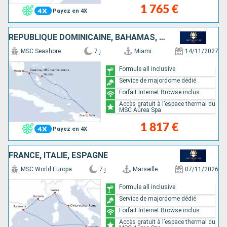
1 765 €
Payez en 4X
RÉPUBLIQUE DOMINICAINE, BAHAMAS, ÉTATS-UNIS
MSC Seashore
7 j
Miami
14/11/2027
Formule all inclusive
Service de majordome dédié
Forfait Internet Browse inclus
Accès gratuit à l’espace thermal du
MSC Aurea Spa
1 817 €
Payez en 4X
FRANCE, ITALIE, ESPAGNE
MSC World Europa
7 j
Marseille
07/11/2026
Formule all inclusive
Service de majordome dédié
Forfait Internet Browse inclus
Accès gratuit à l’espace thermal du