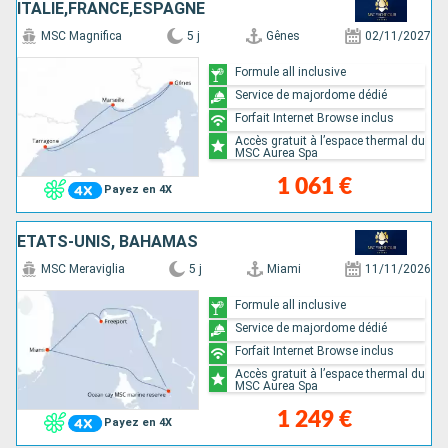
ITALIE,FRANCE,ESPAGNE
MSC Magnifica
5 j
Gênes
02/11/2027
Formule all inclusive
Service de majordome dédié
Forfait Internet Browse inclus
Accès gratuit à l’espace thermal du
MSC Aurea Spa
1 061 €
Payez en 4X
ÉTATS-UNIS, BAHAMAS
MSC Meraviglia
5 j
Miami
11/11/2026
Formule all inclusive
Service de majordome dédié
Forfait Internet Browse inclus
Accès gratuit à l’espace thermal du
MSC Aurea Spa
1 249 €
Payez en 4X