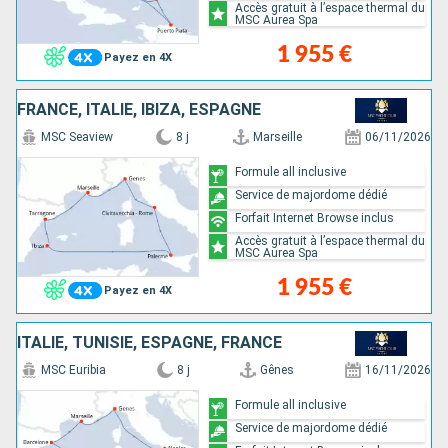
Accès gratuit à l’espace thermal du
MSC Aurea Spa
1 955 €
Payez en 4X
FRANCE, ITALIE, IBIZA, ESPAGNE
MSC Seaview
8 j
Marseille
06/11/2026
Formule all inclusive
Service de majordome dédié
Forfait Internet Browse inclus
Accès gratuit à l’espace thermal du
MSC Aurea Spa
1 955 €
Payez en 4X
ITALIE, TUNISIE, ESPAGNE, FRANCE
MSC Euribia
8 j
Gênes
16/11/2026
Formule all inclusive
Service de majordome dédié