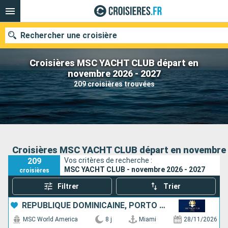
Rechercher une croisière
Croisières MSC YACHT CLUB départ en
novembre 2026 - 2027
209 croisières trouvées
Nos destinations
Mois de départ
Ports
Compagnies
Croisières MSC YACHT CLUB départ en novembre 
209
Vos critères de recherche :
Rechercher
MSC YACHT CLUB - novembre 2026 - 2027
croisières
Filtrer
Trier
RÉPUBLIQUE DOMINICAINE, PORTO RICO, BAHAMAS, ÉTATS-UNIS
MSC World America
8 j
Miami
28/11/2026