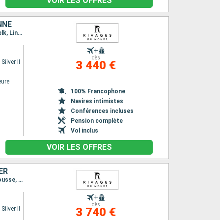
VOIR LES OFFRES
NNE
Itinéraire : Bucarest, Rousse, Orjanovo, Belgrade, Vukovar, Budapest, Bratislava, Vienne, Melk, Linz, Passau
+
dès
ilver II
3 440 €
eure
100% Francophone
Navires intimistes
Conférences incluses
Pension complète
Vol inclus
VOIR LES OFFRES
ER
Itinéraire : Munich, Linz, Melk, Vienne, Bratislava, Budapest, Mohacs, Belgrade, Orjanovo, Rousse, Giurgiu
+
dès
ilver II
3 740 €