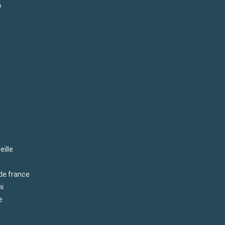
s
eille
 de france
mi
e