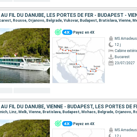
 AU FIL DU DANUBE, LES PORTES DE FER - BUDAPEST - VIE
Payez en 4X
MS Amadeus S
12 j
Cabine extéri
Bucarest
23/07/2027
 AU FIL DU DANUBE, VIENNE - BUDAPEST, LES PORTES DE F
Payez en 4X
MS Amadeus S
12 j