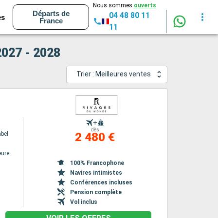
Nous sommes
ouverts
Départs de
04 48 80 11
es
France
11
2027 - 2028
Trier : Meilleures ventes
+
dès
bel
2 480 €
eure
100% Francophone
Navires intimistes
Conférences incluses
Pension complète
Vol inclus