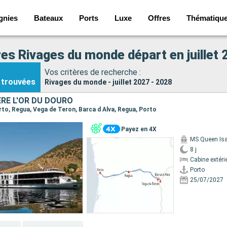
gnies
Bateaux
Ports
Luxe
Offres
Thématiqu
res Rivages du monde départ en juillet 
Vos critères de recherche :
trouvées
Rivages du monde - juillet 2027 - 2028
ÈRE L'OR DU DOURO
orto, Regua, Vega de Teron, Barca d Alva, Regua, Porto
Payez en 4X
MS Queen Isa
8 j
Cabine extéri
Porto
25/07/2027