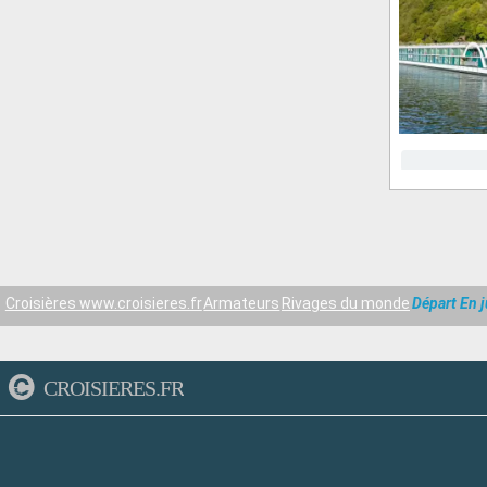
Croisières www.croisieres.fr
Armateurs
Rivages du monde
Départ En j
CROISIERES.FR