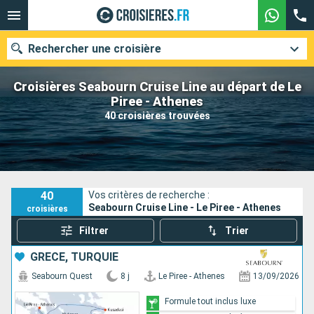
Rechercher une croisière
Croisières Seabourn Cruise Line au départ de Le
Piree - Athenes
40 croisières trouvées
Nos destinations
Mois de départ
Ports
Compagnies
40
Vos critères de recherche :
Seabourn Cruise Line - Le Piree - Athenes
croisières
Rechercher
Filtrer
Trier
GRÈCE, TURQUIE
Seabourn Quest
8 j
Le Piree - Athenes
13/09/2026
Formule tout inclus luxe