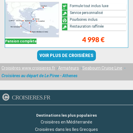
Formule tout inclus luxe
Service personnalisé
Pourboires inclus
Restauration raffinée
4 998 €
Pension complète
VOIR PLUS DE CROISIÈRES
Croisières www.croisieres.fr
Armateurs
Seabourn Cruise Line
Croisières au départ de Le Piree - Athenes
CROISIERES.FR
Destinations les plus populaires
Croisières en Méditerranée
Croisières dans les Iles Grecques