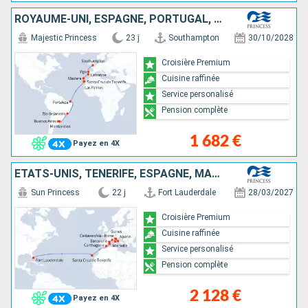
ROYAUME-UNI, ESPAGNE, PORTUGAL, TENERIFE, MAJORQUE, BRÉSIL, URUGUAY, ARGENTINE
Majestic Princess
23 j
Southampton
30/10/2028
Croisière Premium
Cuisine raffinée
Service personalisé
Pension complète
1 682 €
Payez en 4X
ÉTATS-UNIS, TENERIFE, ESPAGNE, MAJORQUE, FRANCE, ITALIE
Sun Princess
22 j
Fort Lauderdale
28/03/2027
Croisière Premium
Cuisine raffinée
Service personalisé
Pension complète
2 128 €
Payez en 4X