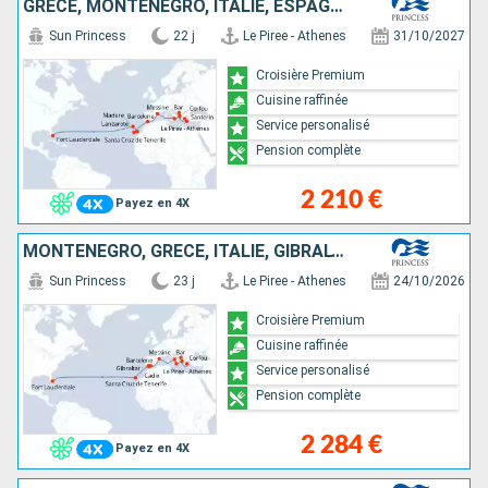
GRÈCE, MONTÉNÉGRO, ITALIE, ESPAGNE, GIBRALTAR, TENERIFE, LANZAROTE, PORTUGAL, ÉTATS-UNIS
Sun Princess
22 j
Le Piree - Athenes
31/10/2027
Croisière Premium
Cuisine raffinée
Service personalisé
Pension complète
2 210 €
Payez en 4X
MONTÉNÉGRO, GRÈCE, ITALIE, GIBRALTAR, ESPAGNE, TENERIFE, ÉTATS-UNIS
Sun Princess
23 j
Le Piree - Athenes
24/10/2026
Croisière Premium
Cuisine raffinée
Service personalisé
Pension complète
2 284 €
Payez en 4X