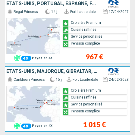
ÉTATS-UNIS, PORTUGAL, ESPAGNE, FRANCE, ROYAUME-UNI
Regal Princess
14 j
Fort Lauderdale
17/04/2027
Croisière Premium
Cuisine raffinée
Service personalisé
Pension complète
967 €
Payez en 4X
ÉTATS-UNIS, MAJORQUE, GIBRALTAR, ESPAGNE, ITALIE
Caribbean Princess
15 j
Fort Lauderdale
24/02/2028
Croisière Premium
Cuisine raffinée
Service personalisé
Pension complète
1 015 €
Payez en 4X