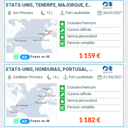
ÉTATS-UNIS, TENERIFE, MAJORQUE, ESPAGNE
Sun Princess
15 j
Fort Lauderdale
28/03/2027
Croisière Premium
Cuisine raffinée
Service personalisé
Pension complète
1 159 €
Payez en 4X
ÉTATS-UNIS, HONDURAS, PORTUGAL, ROYAUME-UNI, NORVÈGE, DANEMARK
Caribbean Princess
16 j
Fort Lauderdale
21/04/2027
Croisière Premium
Cuisine raffinée
Service personalisé
Pension complète
1 182 €
Payez en 4X