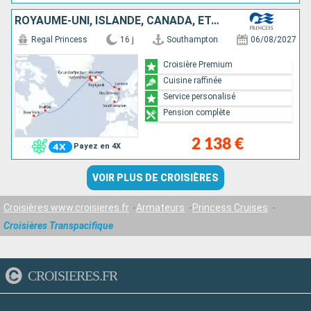
ROYAUME-UNI, ISLANDE, CANADA, ÉTATS-UNIS
Regal Princess
16 j
Southampton
06/08/2027
Croisière Premium
Cuisine raffinée
Service personalisé
Pension complète
2 138 €
Payez en 4X
VOIR PLUS DE CROISIÈRES
Croisières www.croisieres.fr
Armateurs
Princess Cruises
Croisières Transpacifique
CROISIERES.FR