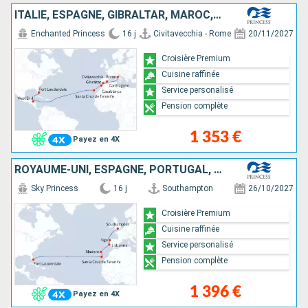
ITALIE, ESPAGNE, GIBRALTAR, MAROC, TENERIFE, HONDURAS, ÉTATS-UNIS
Enchanted Princess
16 j
Civitavecchia - Rome
20/11/2027
Croisière Premium
Cuisine raffinée
Service personalisé
Pension complète
1 353 €
Payez en 4X
ROYAUME-UNI, ESPAGNE, PORTUGAL, TENERIFE, ÉTATS-UNIS
Sky Princess
16 j
Southampton
26/10/2027
Croisière Premium
Cuisine raffinée
Service personalisé
Pension complète
1 396 €
Payez en 4X