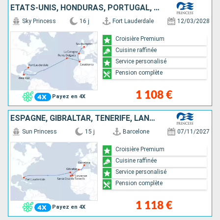
ÉTATS-UNIS, HONDURAS, PORTUGAL, MAROC, ESPAGNE, ROYAUME-UNI
Sky Princess
16 j
Fort Lauderdale
12/03/2028
Croisière Premium
Cuisine raffinée
Service personalisé
Pension complète
1 108 €
Payez en 4X
ESPAGNE, GIBRALTAR, TENERIFE, LANZAROTE, PORTUGAL, ÉTATS-UNIS
Sun Princess
15 j
Barcelone
07/11/2027
Croisière Premium
Cuisine raffinée
Service personalisé
Pension complète
1 118 €
Payez en 4X