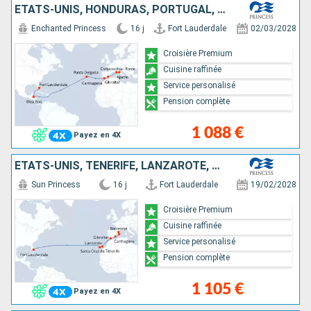
ÉTATS-UNIS, HONDURAS, PORTUGAL, GIBRALTAR, ESPAGNE, FRANCE, ITALIE
Enchanted Princess
16 j
Fort Lauderdale
02/03/2028
Croisière Premium
Cuisine raffinée
Service personalisé
Pension complète
1 088 €
Payez en 4X
ÉTATS-UNIS, TENERIFE, LANZAROTE, GIBRALTAR, ESPAGNE, MAJORQUE
Sun Princess
16 j
Fort Lauderdale
19/02/2028
Croisière Premium
Cuisine raffinée
Service personalisé
Pension complète
1 105 €
Payez en 4X