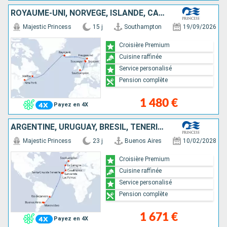
ROYAUME-UNI, NORVÈGE, ISLANDE, CANADA, ÉTATS-UNIS
Majestic Princess
15 j
Southampton
19/09/2026
Croisière Premium
Cuisine raffinée
Service personalisé
Pension complète
1 480 €
Payez en 4X
ARGENTINE, URUGUAY, BRÉSIL, TENERIFE, LANZAROTE, MAJORQUE, MAROC, ESPAGNE, ROYAUME-UNI
Majestic Princess
23 j
Buenos Aires
10/02/2028
Croisière Premium
Cuisine raffinée
Service personalisé
Pension complète
1 671 €
Payez en 4X