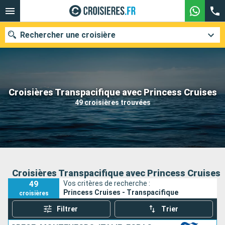
Rechercher une croisière
Nos destinations
Croisières Transpacifique avec Princess Cruises
49 croisières trouvées
Mois de départ
Ports
Compagnies
Rechercher
Croisières Transpacifique avec Princess Cruises
49
Vos critères de recherche :
Princess Cruises - Transpacifique
croisières
Filtrer
Trier