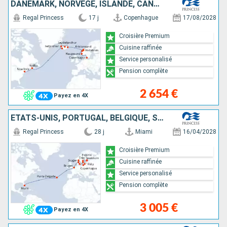
DANEMARK, NORVÈGE, ISLANDE, CANADA, ÉTATS-UNIS
Regal Princess
17 j
Copenhague
17/08/2028
Croisière Premium
Cuisine raffinée
Service personalisé
Pension complète
2 654 €
Payez en 4X
ÉTATS-UNIS, PORTUGAL, BELGIQUE, SUÈDE, FINLANDE, ESTONIE, LITUANIE, POLOGNE, NORVÈGE, DANEMARK
Regal Princess
28 j
Miami
16/04/2028
Croisière Premium
Cuisine raffinée
Service personalisé
Pension complète
3 005 €
Payez en 4X