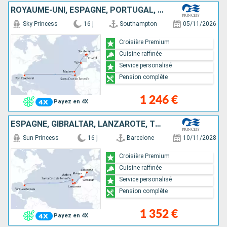
ROYAUME-UNI, ESPAGNE, PORTUGAL, TENERIFE, ÉTATS-UNIS
Sky Princess
16 j
Southampton
05/11/2026
Croisière Premium
Cuisine raffinée
Service personalisé
Pension complète
1 246 €
Payez en 4X
ESPAGNE, GIBRALTAR, LANZAROTE, TENERIFE, PORTUGAL, ÉTATS-UNIS
Sun Princess
16 j
Barcelone
10/11/2028
Croisière Premium
Cuisine raffinée
Service personalisé
Pension complète
1 352 €
Payez en 4X