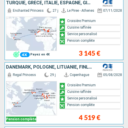
TURQUIE, GRÈCE, ITALIE, ESPAGNE, GIBRALTAR, MAROC, TENERIFE, HONDURAS, ÉTATS-UNIS
Enchanted Princess
27 j
Le Piree - Athenes
07/11/2028
Croisière Premium
Cuisine raffinée
Service personalisé
Pension complète
3 145 €
Payez en 4X
DANEMARK, POLOGNE, LITUANIE, FINLANDE, ESTONIE, SUÈDE, NORVÈGE, ISLANDE, CANADA, ÉTATS-UNIS
Regal Princess
29 j
Copenhague
05/08/2028
Croisière Premium
Cuisine raffinée
Service personalisé
Pension complète
4 519 €
Pension complète