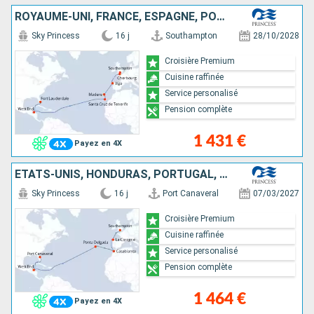
ROYAUME-UNI, FRANCE, ESPAGNE, PORTUGAL, TENERIFE, HONDURAS, ÉTATS-UNIS
Sky Princess
16 j
Southampton
28/10/2028
Croisière Premium
Cuisine raffinée
Service personalisé
Pension complète
1 431 €
Payez en 4X
ÉTATS-UNIS, HONDURAS, PORTUGAL, MAROC, ESPAGNE, ROYAUME-UNI
Sky Princess
16 j
Port Canaveral
07/03/2027
Croisière Premium
Cuisine raffinée
Service personalisé
Pension complète
1 464 €
Payez en 4X