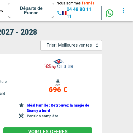
Nous sommes
fermés
Départs de
04 48 80 11
es
France
11
 2027 - 2028
Trier : Meilleures ventes
ture
dès
696 €
ard
Idéal Famille : Retrouvez la magie de
Disney à bord
Pension complète
VOIR LES OFFRES