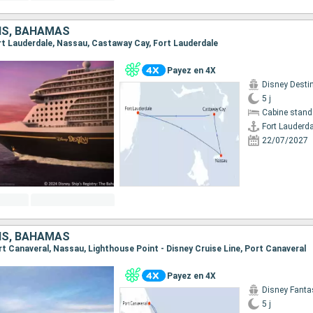
IS, BAHAMAS
Fort Lauderdale, Nassau, Castaway Cay, Fort Lauderdale
Payez en 4X
Disney Desti
5 j
Cabine stand
Fort Lauderda
22/07/2027
IS, BAHAMAS
ort Canaveral, Nassau, Lighthouse Point - Disney Cruise Line, Port Canaveral
Payez en 4X
Disney Fanta
5 j