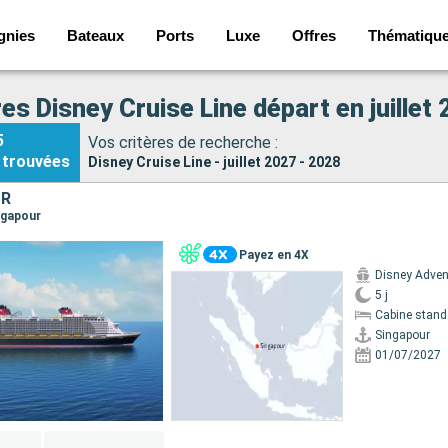
gnies
Bateaux
Ports
Luxe
Offres
Thématiqu
es Disney Cruise Line départ en juillet
5
Vos critères de recherche :
trouvées
Disney Cruise Line - juillet 2027 - 2028
UR
ingapour
Payez en 4X
Disney Adven
5 j
Cabine stand
Singapour
01/07/2027