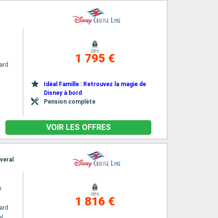
dès
1 795 €
ard
Idéal Famille : Retrouvez la magie de
Disney à bord
Pension complète
VOIR LES OFFRES
veral
m
dès
1 816 €
ard
al