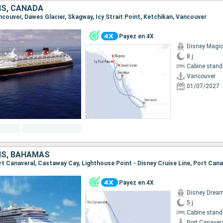
IS, CANADA
ancouver, Dawes Glacier, Skagway, Icy Strait Point, Ketchikan, Vancouver
Payez en 4X
Disney Magic
8 j
Cabine stand
Vancouver
01/07/2027
IS, BAHAMAS
Port Canaveral, Castaway Cay, Lighthouse Point - Disney Cruise Line, Port Cana
Payez en 4X
Disney Drea
5 j
Cabine stand
Port Canaver