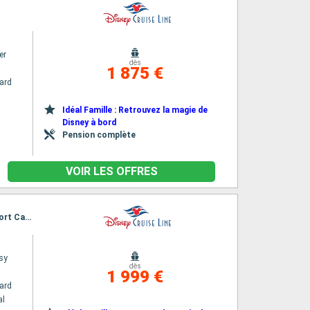
er
dès
1 875 €
ard
Idéal Famille : Retrouvez la magie de
Disney à bord
Pension complète
VOIR LES OFFRES
Itinéraire : Port Canaveral, Castaway Cay, Nassau, Lighthouse Point - Disney Cruise Line, Port Canaveral
sy
dès
1 999 €
ard
al