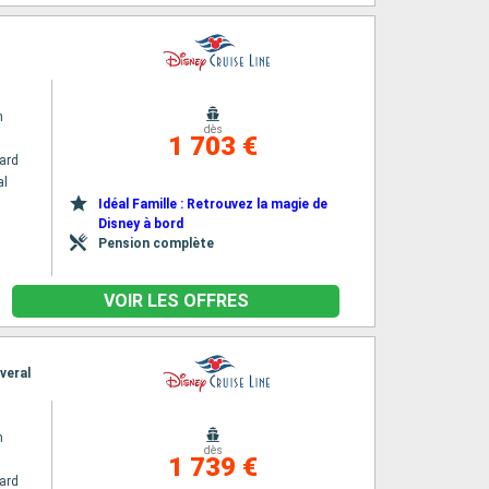
m
dès
1 703 €
ard
al
Idéal Famille : Retrouvez la magie de
Disney à bord
Pension complète
VOIR LES OFFRES
veral
m
dès
1 739 €
ard