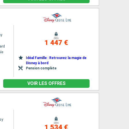
ny
dès
1 447 €
ard
le
Idéal Famille : Retrouvez la magie de
Disney à bord
Pension complète
VOIR LES OFFRES
sy
dès
1 534 €