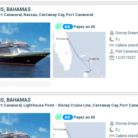
IS, BAHAMAS
Port Canaveral, Nassau, Castaway Cay, Port Canaveral
Payez en 4X
Disney Drea
5 j
Cabine stand
Port Canaver
12/07/2027
IS, BAHAMAS
Port Canaveral, Lighthouse Point - Disney Cruise Line, Castaway Cay, Port Cana
Payez en 4X
Disney Drea
5 j
Cabine stand