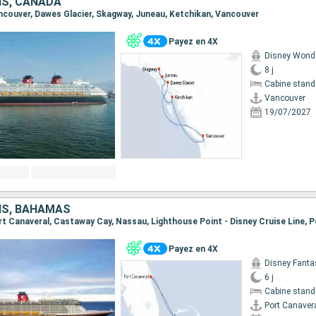
IS, CANADA
Vancouver, Dawes Glacier, Skagway, Juneau, Ketchikan, Vancouver
Payez en 4X
Disney Wond
8 j
Cabine stand
Vancouver
19/07/2027
IS, BAHAMAS
Payez en 4X
Disney Fanta
6 j
Cabine stand
Port Canaver