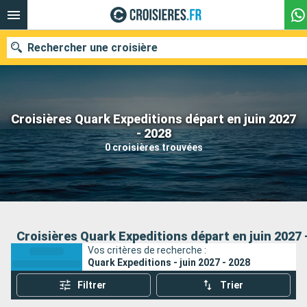
Rechercher une croisière
Croisières Quark Expeditions départ en juin 2027
Nos destinations
- 2028
0 croisières trouvées
Mois de départ
Ports
Compagnies
Rechercher
Croisières Quark Expeditions départ en juin 2027 
Vos critères de recherche :
Quark Expeditions - juin 2027 - 2028
Filtrer
Trier