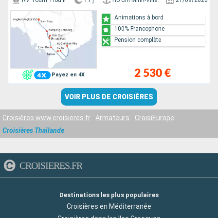
RV Toum Tiou II
11 j
Ho Chi Minh-Ville
21/09/2026
Animations à bord
100% Francophone
Pension complète
2 530 €
Payez en 4X
VOIR PLUS DE CROISIÈRES
Croisières www.croisieres.fr
Armateurs
CroisiEurope
Croisières Thaïlande
CROISIERES.FR
Destinations les plus populaires
Croisières en Méditerranée