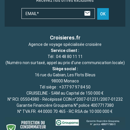
Recevez nos offres exclusives
EMAIL*
OK
Croisieres.fr
Agence de voyage spécialisée croisière
Service client :
Tél :
04 48 80 11 11
(Numéro non surtaxé, appel au prix d'une communication locale)
Siège social :
16 rue du Gabian, Les Flots Bleus
98000 Monaco
Tél siège :
+377 97 97 84 50
CRUISELINE - SAM au Capital de 150 000 €
N° RCI: 05S04380 - Récépissé CCIN n°2007-01231/2007-01232
Garantie Financière Groupama N° police 4007717380
N° TVA FR. 44 0000 70 465 - RC RSA de 10 000 000 €