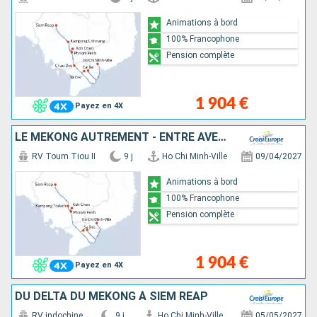
Animations à bord
100% Francophone
Pension complète
1 904 €
Payez en 4X
LE MÉKONG AUTREMENT - ENTRE AVENTURE ET SITES INCONTOURNABLES
RV Toum Tiou II
9 j
Ho Chi Minh-Ville
09/04/2027
Animations à bord
100% Francophone
Pension complète
1 904 €
Payez en 4X
DU DELTA DU MÉKONG À SIEM REAP
RV indochine
9 j
Ho Chi Minh-Ville
05/05/2027