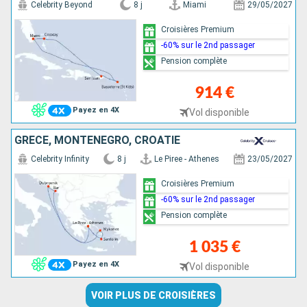
Celebrity Beyond
8 j
Miami
29/05/2027
Croisières Premium
-60% sur le 2nd passager
Pension complète
914 €
Payez en 4X
Vol disponible
GRÈCE, MONTÉNÉGRO, CROATIE
Celebrity Infinity
8 j
Le Piree - Athenes
23/05/2027
Croisières Premium
-60% sur le 2nd passager
Pension complète
1 035 €
Payez en 4X
Vol disponible
VOIR PLUS DE CROISIÈRES