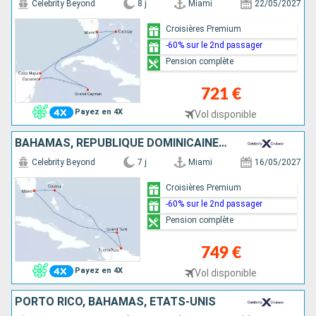
Celebrity Beyond
8 j
Miami
22/05/2027
Croisières Premium
-60% sur le 2nd passager
Pension complète
721 €
Payez en 4X
Vol disponible
BAHAMAS, RÉPUBLIQUE DOMINICAINE, ÎLES TURQUES-ET-CAÏQUES, ÉTATS-UNIS
Celebrity Beyond
7 j
Miami
16/05/2027
Croisières Premium
-60% sur le 2nd passager
Pension complète
749 €
Payez en 4X
Vol disponible
PORTO RICO, BAHAMAS, ÉTATS-UNIS