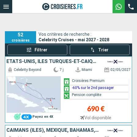
52
Vos critères de recherche :
Celebrity Cruises - mai 2027 - 2028
croisières
Filtrer
Trier
ÉTATS-UNIS, ÎLES TURQUES-ET-CAÏQUES, RÉPUBLIQUE DOMINICAINE, BAHAMAS
Celebrity Beyond
7 j
Miami
02/05/2027
Croisières Premium
-60% sur le 2nd passager
Pension complète
690 €
Payez en 4X
Vol disponible
CAÏMANS (ÎLES), MEXIQUE, BAHAMAS, ÉTATS-UNIS