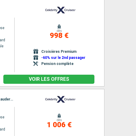
pse
dès
998 €
ard
le
Croisières Premium
-60% sur le 2nd passager
Pension complète
VOIR LES OFFRES
Itinéraire : Barcelone, Palma de Majorque, Carthagene, Malaga, Tanger, King s Wharf, Fort Lauderdale
pse
dès
1 006 €
ard