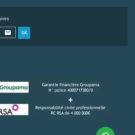
sives
OK