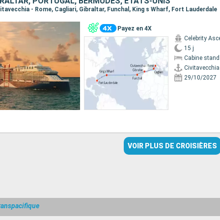
IBRALTAR, PORTUGAL, BERMUDES, ÉTATS-UNIS
ivitavecchia - Rome, Cagliari, Gibraltar, Funchal, King s Wharf, Fort Lauderdale
Payez en 4X
Celebrity Asc
15 j
Cabine stand
Civitavecchi
29/10/2027
VOIR PLUS DE CROISIÈRES
ranspacifique