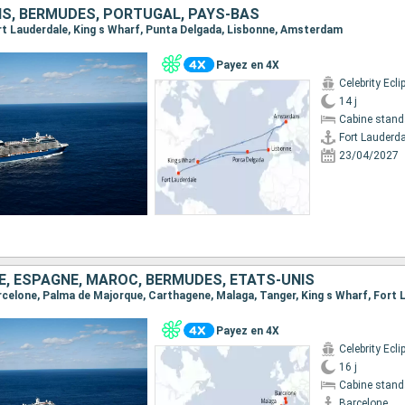
IS, BERMUDES, PORTUGAL, PAYS-BAS
Fort Lauderdale, King s Wharf, Punta Delgada, Lisbonne, Amsterdam
Payez en 4X
Celebrity Ecli
14 j
Cabine stand
Fort Lauderda
23/04/2027
, ESPAGNE, MAROC, BERMUDES, ÉTATS-UNIS
Payez en 4X
Celebrity Ecli
16 j
Cabine stand
Barcelone