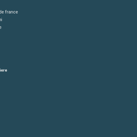
 de france
mi
e
iere