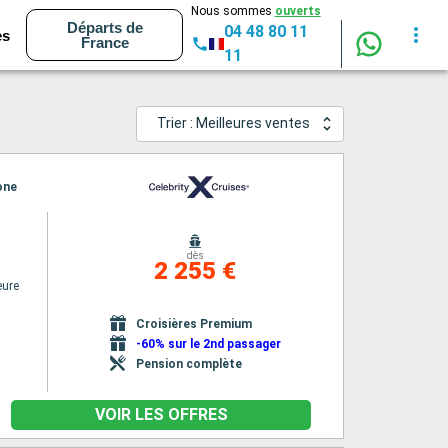
Nous sommes
ouverts
Départs de
04 48 80 11
es
France
11
Trier : Meilleures ventes
one
dès
2 255 €
eure
Croisières Premium
-60% sur le 2nd passager
Pension complète
VOIR LES OFFRES