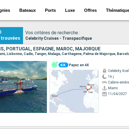
gnies
Bateaux
Ports
Luxe
Offres
Thématiqu
0
Vos critères de recherche :
trouvées
Celebrity Cruises - Transpacifique
IS, PORTUGAL, ESPAGNE, MAROC, MAJORQUE
Miami, Lisbonne, Cadix, Tanger, Malaga, Carthagene, Palma de Majorque, Barcel
Payez en 4X
Celebrity Xcel
16 j
Cabine extéri
Miami
11/04/2027