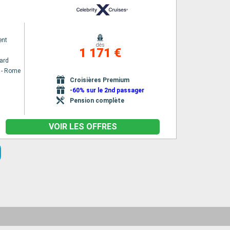
ent
dès
1 171 €
ard
a - Rome
Croisières Premium
-60% sur le 2nd passager
Pension complète
VOIR LES OFFRES