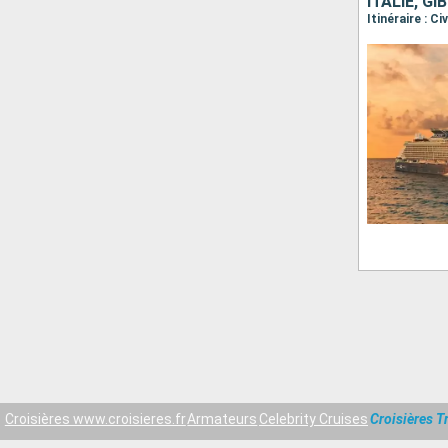
ITALIE, G
Itinéraire : C
Croisières www.croisieres.fr
Armateurs
Celebrity Cruises
Croisières T