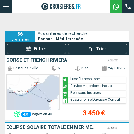
86
Vos critères de recherche :
Ponant - Méditerranée
croisières
Filtrer
Trier
CORSE ET FRENCH RIVIERA
Le Bougainville
6 j
Nice
24/08/2028
Luxe Francophone
Service Majordome inclus
Boissons incluses
Gastronomie Ducasse Conseil
3 450 €
Payez en 4X
ECLIPSE SOLAIRE TOTALE EN MER MÉDITERRANÉE