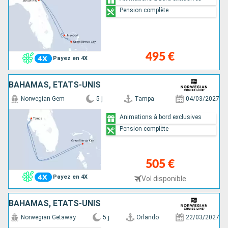
Pension complète
495 €
Payez en 4X
BAHAMAS, ÉTATS-UNIS
Norwegian Gem
5 j
Tampa
04/03/2027
Animations à bord exclusives
Pension complète
505 €
Payez en 4X
Vol disponible
BAHAMAS, ÉTATS-UNIS
Norwegian Getaway
5 j
Orlando
22/03/2027