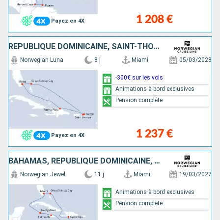
1 208 €
Payez en 4X
RÉPUBLIQUE DOMINICAINE, SAINT-THOMAS, TORTOLA, BAHAMAS, ÉTATS-UNIS
Norwegian Luna
8 j
Miami
05/03/2028
-300€ sur les vols
Animations à bord exclusives
Pension complète
1 237 €
Payez en 4X
BAHAMAS, RÉPUBLIQUE DOMINICAINE, JAMAÏQUE, CAÏMANS (ÎLES), ÉTATS-UNIS
Norwegian Jewel
11 j
Miami
19/03/2027
Animations à bord exclusives
Pension complète