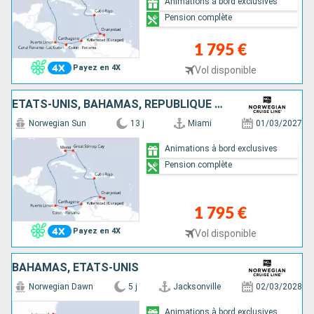
Animations à bord exclusives
Pension complète
1 795 €
Payez en 4X
Vol disponible
ÉTATS-UNIS, BAHAMAS, RÉPUBLIQUE DOMINICAINE, ARUBA, COLOMBIE, PANAMA, COSTA RICA
Norwegian Sun
13 j
Miami
01/03/2027
Animations à bord exclusives
Pension complète
1 795 €
Payez en 4X
Vol disponible
BAHAMAS, ÉTATS-UNIS
Norwegian Dawn
5 j
Jacksonville
02/03/2028
Animations à bord exclusives