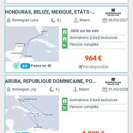
HONDURAS, BELIZE, MEXIQUE, ÉTATS-UNIS
Norwegian Luna
8 j
Miami
06/03/2027
-300€ sur les vols
Animations à bord exclusives
Pension complète
964 €
Payez en 4X
Vol disponible
ARUBA, RÉPUBLIQUE DOMINICAINE, PORTO RICO, BAHAMAS, ÉTATS-UNIS
Norwegian Joy
9 j
Miami
31/03/2028
Animations à bord exclusives
Pension complète