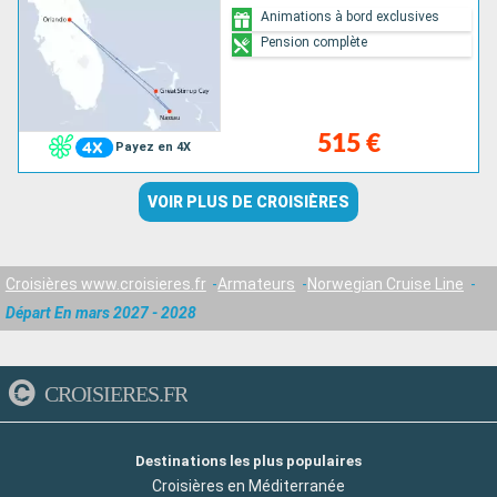
Animations à bord exclusives
Pension complète
515 €
Payez en 4X
VOIR PLUS DE CROISIÈRES
Croisières www.croisieres.fr
Armateurs
Norwegian Cruise Line
Départ En mars 2027 - 2028
CROISIERES.FR
Destinations les plus populaires
Croisières en Méditerranée