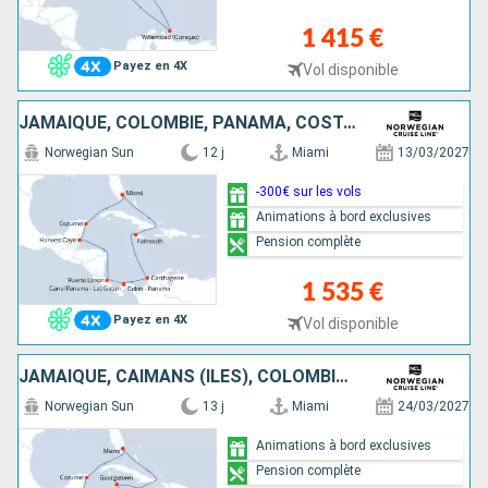
1 415 €
Payez en 4X
Vol disponible
JAMAÏQUE, COLOMBIE, PANAMA, COSTA RICA, BELIZE, MEXIQUE, ÉTATS-UNIS
Norwegian Sun
12 j
Miami
13/03/2027
-300€ sur les vols
Animations à bord exclusives
Pension complète
1 535 €
Payez en 4X
Vol disponible
JAMAÏQUE, CAÏMANS (ÎLES), COLOMBIE, PANAMA, COSTA RICA, BELIZE, MEXIQUE, ÉTATS-UNIS
Norwegian Sun
13 j
Miami
24/03/2027
Animations à bord exclusives
Pension complète