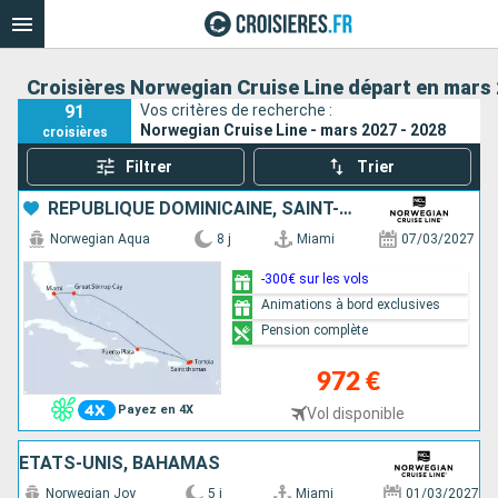
Croisières Norwegian Cruise Line départ en mars 
91
Vos critères de recherche :
Norwegian Cruise Line - mars 2027 - 2028
croisières
Filtrer
Trier
RÉPUBLIQUE DOMINICAINE, SAINT-THOMAS, TORTOLA, BAHAMAS, ÉTATS-UNIS
Norwegian Aqua
8 j
Miami
07/03/2027
-300€ sur les vols
Animations à bord exclusives
Pension complète
972 €
Payez en 4X
Vol disponible
ÉTATS-UNIS, BAHAMAS
Norwegian Joy
5 j
Miami
01/03/2027