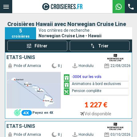
Croisières Hawaii avec Norwegian Cruise Line
5
Vos critères de recherche :
Norwegian Cruise Line - Hawaii
croisières
Filtrer
Trier
ÉTATS-UNIS
Pride of America
8 j
Honolulu
22/08/2026
-300€ sur les vols
Animations à bord exclusives
Pension complète
1 227 €
Payez en 4X
Vol disponible
ÉTATS-UNIS
Pride of America
8 j
Honolulu
03/10/2026