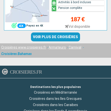
Activités à bord incluses
Pension complète
187 €
Payez en 4X
Vol disponible
VOIR PLUS DE CROISIÈRES
Croisières www.croisieres.fr
Armateurs
Carnival
Croisières Bahamas
CROISIERES.FR
Destinations les plus populaires
Croisières en Méditerranée
Croisières dans les Iles Grecques
Croisières dans les Caraibes