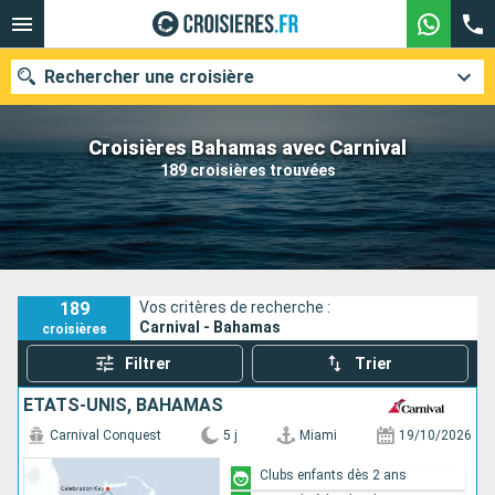
Rechercher une croisière
Croisières Bahamas avec Carnival
189 croisières trouvées
Nos destinations
Mois de départ
Ports
Compagnies
189
Vos critères de recherche :
Carnival - Bahamas
croisières
Rechercher
Filtrer
Trier
ÉTATS-UNIS, BAHAMAS
Carnival Conquest
5 j
Miami
19/10/2026
Clubs enfants dès 2 ans