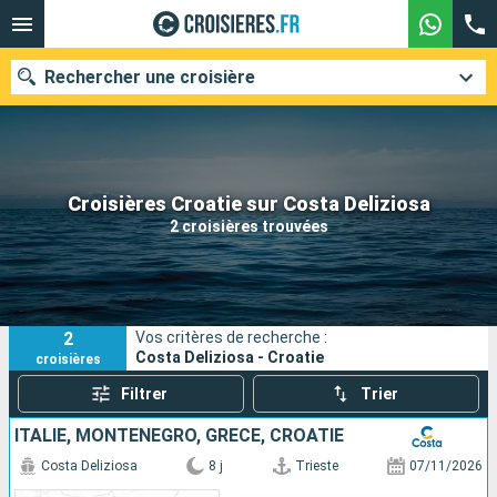
Rechercher une croisière
Nos destinations
Croisières Croatie sur Costa Deliziosa
2 croisières trouvées
Mois de départ
Ports
Compagnies
2
Vos critères de recherche :
Rechercher
Costa Deliziosa - Croatie
croisières
Filtrer
Trier
ITALIE, MONTENEGRO, GRÈCE, CROATIE
Costa Deliziosa
8 j
Trieste
07/11/2026