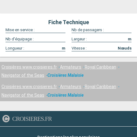
Fiche Technique
Mise en service :
Nb de passagers :
Nb d'équipage :
Largeur :
m
Longueur :
m
Vitesse :
Nœuds
Croisières www.croisieres.fr
Armateurs
Royal Caribbean
Navigator of the Seas
Croisières Malaisie
Croisières www.croisieres.fr
Armateurs
Royal Caribbean
Navigator of the Seas
Croisières Malaisie
CROISIERES.FR