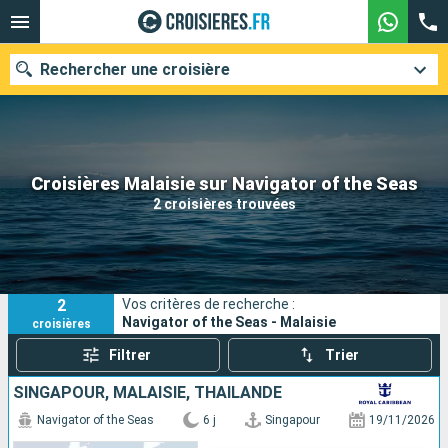
Rechercher une croisière
Nos destinations
Croisières Malaisie sur Navigator of the Seas
2 croisières trouvées
Mois de départ
Ports
Compagnies
2
Vos critères de recherche :
Rechercher
Navigator of the Seas - Malaisie
croisières
Filtrer
Trier
SINGAPOUR, MALAISIE, THAÏLANDE
Navigator of the Seas
6 j
Singapour
19/11/2026