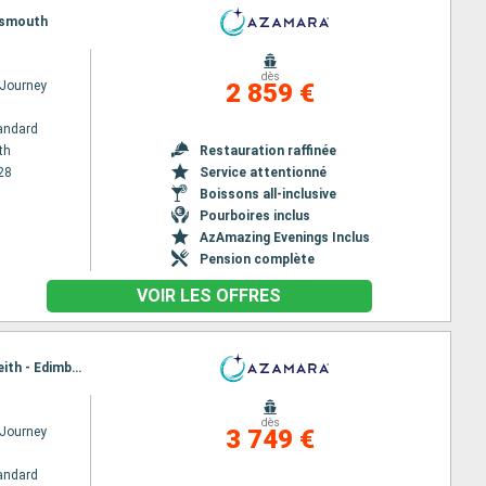
rtsmouth
dès
Journey
2 859 €
andard
th
Restauration raffinée
28
Service attentionné
Boissons all-inclusive
Pourboires inclus
AzAmazing Evenings Inclus
Pension complète
VOIR LES OFFRES
Itinéraire : Portsmouth, Liverpool, Douglas, Belfast, Greenock, Aberdeen, Invergordon, Dundee, Leith - Edimbourg, Portsmouth
dès
Journey
3 749 €
andard