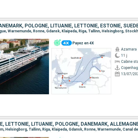
NEMARK, POLOGNE, LITUANIE, LETTONIE, ESTONIE, SUÈD
ague, Warnemunde, Ronne, Gdansk, Klaipeda, Riga, Tallinn, Helsingborg, Stock
Payez en 4X
Azamara 
11 j
Cabine st
Copenhag
13/07/20