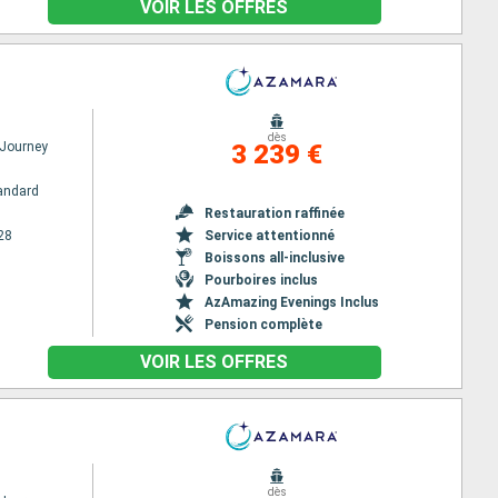
VOIR LES OFFRES
dès
Journey
3 239 €
andard
Restauration raffinée
28
Service attentionné
Boissons all-inclusive
Pourboires inclus
AzAmazing Evenings Inclus
Pension complète
VOIR LES OFFRES
dès