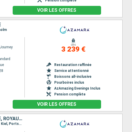
Pension complète
VOIR LES OFFRES
E
holm
dès
Journey
3 239 €
andard
ue
Restauration raffinée
28
Service attentionné
Boissons all-inclusive
Pourboires inclus
AzAmazing Evenings Inclus
Pension complète
VOIR LES OFFRES
SUÈDE, ESTONIE, LETTONIE, LITUANIE, POLOGNE, DANEMARK, ALLEMAGNE, ROYAUME-UNI
Itinéraire : Stockholm, Helsingborg, Tallinn, Riga, Klaipeda, Gdansk, Ronne, Warnemunde, Canal de Kiel, Portsmouth