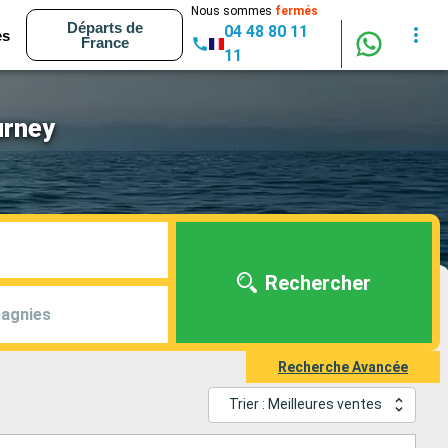
Nous sommes
fermés
Départs de
04 48 80 11
es
France
11
urney
Rechercher
agnies
Recherche Avancée
Trier : Meilleures ventes