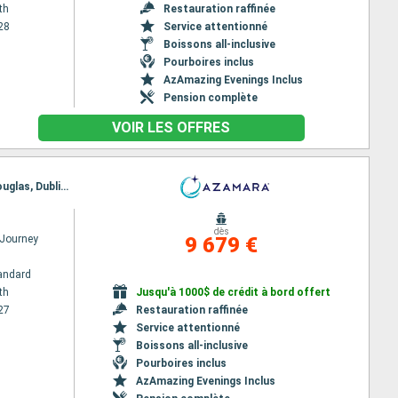
th
Restauration raffinée
28
Service attentionné
Boissons all-inclusive
Pourboires inclus
AzAmazing Evenings Inclus
Pension complète
VOIR LES OFFRES
Itinéraire : Portsmouth, Leith - Edimbourg, Dundee, Aberdeen, Invergordon, Kirkwall, Greenock, Douglas, Dublin, Belfast, Killybegs, Galway, Foynes, Bantry, Waterford, Cobh, Portsmouth
dès
Journey
9 679 €
andard
th
Jusqu'à 1000$ de crédit à bord offert
27
Restauration raffinée
Service attentionné
Boissons all-inclusive
Pourboires inclus
AzAmazing Evenings Inclus