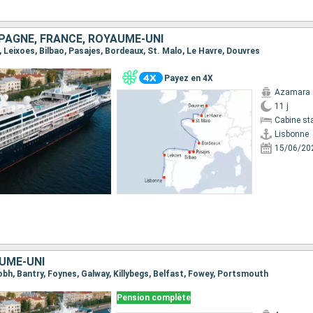
PAGNE, FRANCE, ROYAUME-UNI
e, Leixoes, Bilbao, Pasajes, Bordeaux, St. Malo, Le Havre, Douvres
Payez en 4X
Azamara 
11 j
Cabine st
Lisbonne
15/06/20
AUME-UNI
 Cobh, Bantry, Foynes, Galway, Killybegs, Belfast, Fowey, Portsmouth
Pension complète