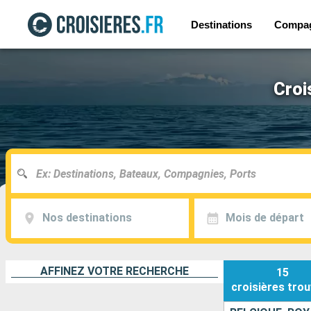
Destinations
Compa
Croi
Nos destinations
Mois de départ
AFFINEZ VOTRE RECHERCHE
15
croisières
trou