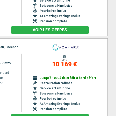
Service attentionné
Boissons all-inclusive
Pourboires inclus
AzAmazing Evenings Inclus
Pension complète
VOIR LES OFFRES
Itinéraire : Copenhague, Goteborg, Leith - Edimbourg, Dundee, Aberdeen, Dundee, Invergordon, Oban, Greenock, Douglas, Dublin, Cobh, Bantry, Foynes, Galway, Killybegs, Belfast, Fowey, Portsmouth
dès
Journey
10 169 €
andard
ue
Jusqu'à 1000$ de crédit à bord offert
27
Restauration raffinée
Service attentionné
Boissons all-inclusive
Pourboires inclus
AzAmazing Evenings Inclus
Pension complète