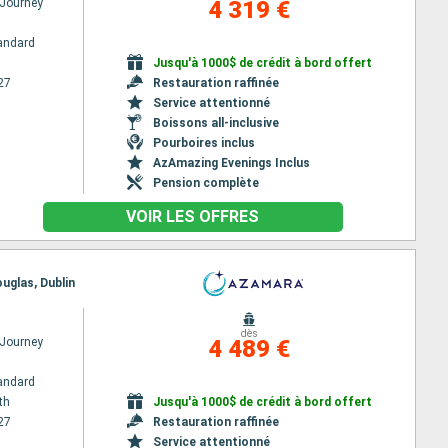
Journey
4 319 €
andard
Jusqu'à 1000$ de crédit à bord offert
27
Restauration raffinée
Service attentionné
Boissons all-inclusive
Pourboires inclus
AzAmazing Evenings Inclus
Pension complète
VOIR LES OFFRES
uglas, Dublin
dès
Journey
4 489 €
andard
th
Jusqu'à 1000$ de crédit à bord offert
27
Restauration raffinée
Service attentionné