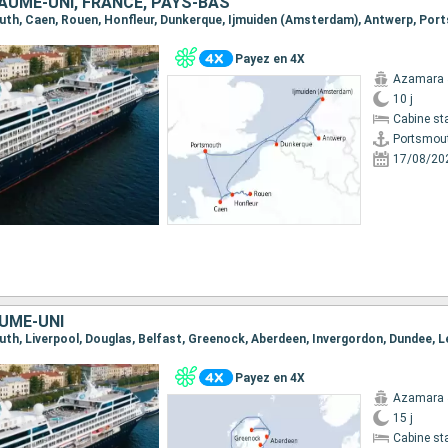
AUME-UNI, FRANCE, PAYS-BAS
outh, Caen, Rouen, Honfleur, Dunkerque, Ijmuiden (Amsterdam), Antwerp, Po
Payez en 4X
Azamara 
10 j
Cabine st
Portsmou
17/08/20
AUME-UNI
Payez en 4X
Azamara 
15 j
Cabine st