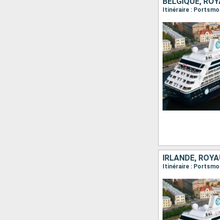
BELGIQUE, ROY
Itinéraire : Portsm
IRLANDE, ROY