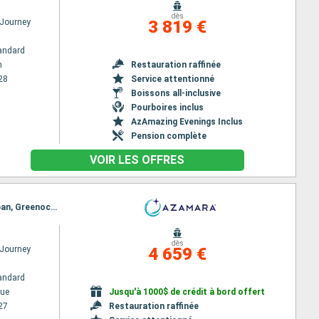
dès
Journey
3 819 €
andard
m
Restauration raffinée
28
Service attentionné
Boissons all-inclusive
Pourboires inclus
AzAmazing Evenings Inclus
Pension complète
VOIR LES OFFRES
Itinéraire : Copenhague, Goteborg, Leith - Edimbourg, Dundee, Aberdeen, Dundee, Invergordon, Oban, Greenock, Douglas, Dublin
dès
Journey
4 659 €
andard
ue
Jusqu'à 1000$ de crédit à bord offert
27
Restauration raffinée