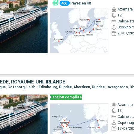
Payez en 4X
Azamara 
12 j
Cabine st
Stockhol
23/07/20
ÈDE, ROYAUME-UNI, IRLANDE
Pension complète
Azamara 
13 j
Cabine st
Copenhag
17/08/20