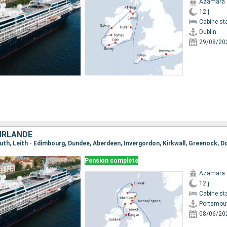
Azamara 
12 j
Cabine st
Dublin
29/08/20
 IRLANDE
uth, Leith - Edimbourg, Dundee, Aberdeen, Invergordon, Kirkwall, Greenock, Do
Pension complète
Azamara 
12 j
Cabine st
Portsmou
08/06/20