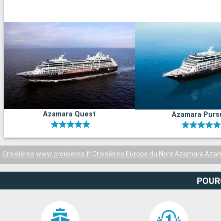
Azamara Quest
Azamara Purs
Croisières www.croisieres.fr
Croisières Europe du Nord
Azamara
Azam
POUR