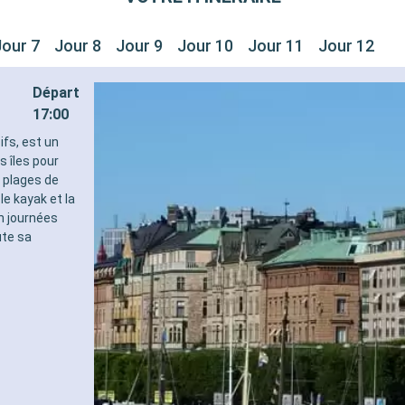
Jour 7
Jour 8
Jour 9
Jour 10
Jour 11
Jour 12
Départ
17:00
ifs, est un
 îles pour
s plages de
le kayak et la
en journées
ute sa