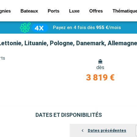
gnies
Bateaux
Ports
Luxe
Offres
Thématiqu
Payez en 4 fois dès
955 €
/mois
Lettonie, Lituanie, Pologne, Danemark, Allemag
rts
dès
3 819 €
DATES ET DISPONIBILITÉS
Dates précédentes