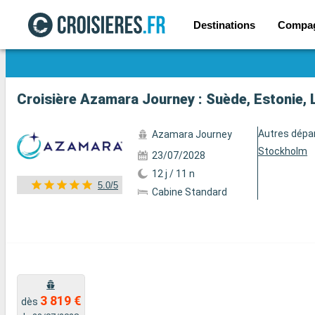
Destinations
Compa
Voir les 30 autres photos
Croisière Azamara Journey : Suède, Estonie, 
Autres dépa
Azamara Journey
Stockholm
23/07/2028
12 j / 11 n
5.0/5
Cabine Standard
3 819 €
dès