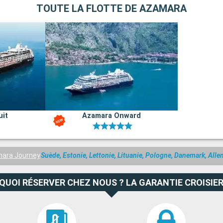
TOUTE LA FLOTTE DE AZAMARA
uit
Azamara Onward
ara Journey
Suède, Estonie, Lettonie, Lituanie, Pologne, Danemark, Al
QUOI RÉSERVER CHEZ NOUS ? LA GARANTIE CROISIER