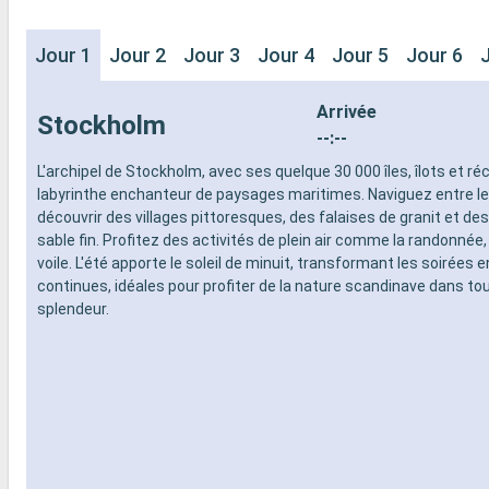
Jour 1
Jour 2
Jour 3
Jour 4
Jour 5
Jour 6
Arrivée
Stockholm
--:--
L'archipel de Stockholm, avec ses quelque 30 000 îles, îlots et réc
labyrinthe enchanteur de paysages maritimes. Naviguez entre les
découvrir des villages pittoresques, des falaises de granit et de
sable fin. Profitez des activités de plein air comme la randonnée, 
voile. L'été apporte le soleil de minuit, transformant les soirées 
continues, idéales pour profiter de la nature scandinave dans to
splendeur.