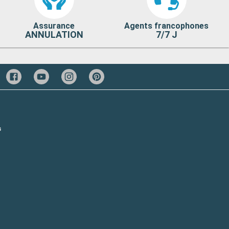
Assurance
Agents francophones
ANNULATION
7/7 J
s