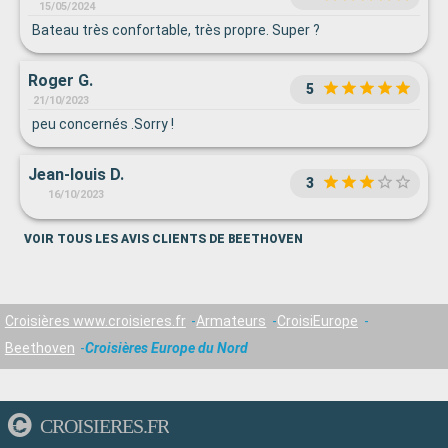
15/05/2024
Bateau très confortable, très propre. Super ?
Roger G.
5
21/10/2023
peu concernés .Sorry !
Jean-louis D.
3
16/10/2023
VOIR TOUS LES AVIS CLIENTS DE BEETHOVEN
Croisières www.croisieres.fr
Armateurs
CroisiEurope
Beethoven
Croisières Europe du Nord
CROISIERES.FR