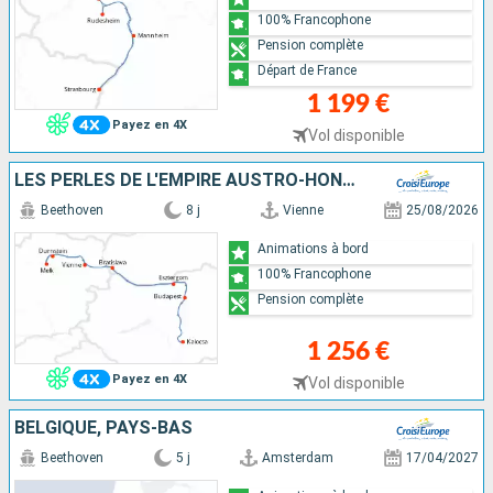
100% Francophone
Pension complète
Départ de France
1 199 €
Payez en 4X
Vol disponible
LES PERLES DE L'EMPIRE AUSTRO-HONGROIS
Beethoven
8 j
Vienne
25/08/2026
Animations à bord
100% Francophone
Pension complète
1 256 €
Payez en 4X
Vol disponible
BELGIQUE, PAYS-BAS
Beethoven
5 j
Amsterdam
17/04/2027