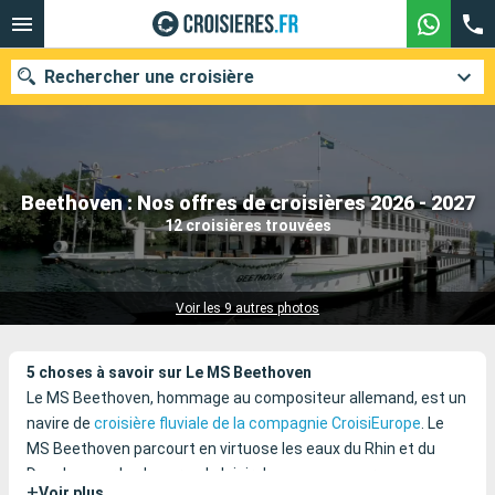
Rechercher une croisière
Nos destinations
Beethoven : Nos offres de croisières 2026 - 2027
12 croisières trouvées
Mois de départ
Ports
Compagnies
Voir les 9 autres photos
Rechercher
5 choses à savoir sur Le MS Beethoven
Le MS Beethoven, hommage au compositeur allemand, est un
navire de
croisière fluviale de la compagnie CroisiEurope
. Le
MS Beethoven parcourt en virtuose les eaux du Rhin et du
Danube pour le plus grand plaisir de ses passagers.
+
Voir plus