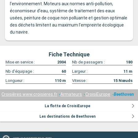
l’environnement. Moteurs aux normes anti-pollution,
économiseur d’eau, système de traitement des eaux
usées, peinture de coque non polluante et gestion optimale
des déchets limitent au maximum l’empreinte écologique
du navire.
Fiche Technique
Mise en service :
2004
Nb de passagers :
180
Nb d'équipage :
60
Largeur :
11
m
Longueur :
110
m
Vitesse :
15
Nœuds
Croisières www.croisieres.fr
Armateurs
CroisiEurope
Beethoven
La flotte de CroisiEurope
Les destinations de Beethoven