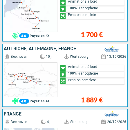
Animations à bord
100% Francophone
Pension complète
1 700 €
Payez en 4X
AUTRICHE, ALLEMAGNE, FRANCE
Beethoven
10 j
Wurtzbourg
13/10/2026
Animations à bord
100% Francophone
Pension complète
1 889 €
Payez en 4X
FRANCE
Beethoven
4 j
Strasbourg
20/12/2026