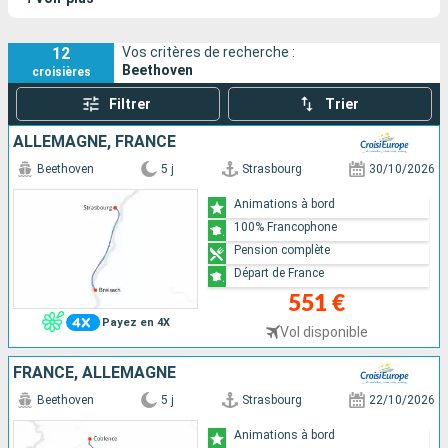
12
Vos critères de recherche :
Beethoven
croisières
Filtrer
Trier
ALLEMAGNE, FRANCE
Beethoven
5 j
Strasbourg
30/10/2026
Animations à bord
100% Francophone
Pension complète
Départ de France
551 €
Payez en 4X
Vol disponible
FRANCE, ALLEMAGNE
Beethoven
5 j
Strasbourg
22/10/2026
Animations à bord