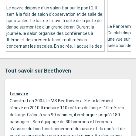
Le navire dispose d'un salon-bar sur le pont 2. Il
sert à la fois de salon d'observation et de salle de
spectacles. Le bar se trouve à côté de la piste de
Le Panorama-ba
danse surmontée d'un grand écran. Durant la
Ce club dispose
journée, le salon organise des conférences à
une vue sur la
thème et des présentations multimédias
sélection de b
concernant les escales. En soirée, il accueille des
spectacles musicaux, des projections de films,
des soirées dansantes ou des dégustations de
vin.
Tout savoir sur Beethoven
Le navire
Construit en 2004, le MS Beethoven a été totalement
rénové en 2010. Il mesure 110 mètres de long et 10 mètres
de large. Grâce à ses 90 cabines, il embarque jusqu’à 180
passagers. Son équipage de 30 hommes et femmes
s’assure du bon fonctionnement du navire et du confort de
ces derniers sur les quatre ponts du navire. Sa rénovation