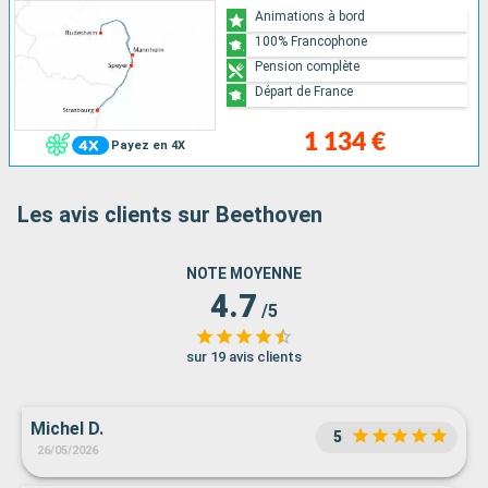
Animations à bord
100% Francophone
Pension complète
Départ de France
1 134 €
Payez en 4X
Les avis clients sur Beethoven
NOTE MOYENNE
4.7
/5
sur 19 avis clients
Michel D.
5
26/05/2026