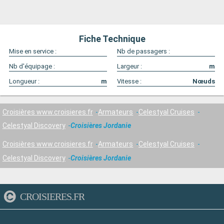
Fiche Technique
Mise en service :
Nb de passagers :
Nb d'équipage :
Largeur :
m
Longueur :
m
Vitesse :
Nœuds
Croisières www.croisieres.fr
Armateurs
Celestyal Cruises
Celestyal Discovery
Croisières Jordanie
Croisières www.croisieres.fr
Armateurs
Celestyal Cruises
Celestyal Discovery
Croisières Jordanie
CROISIERES.FR