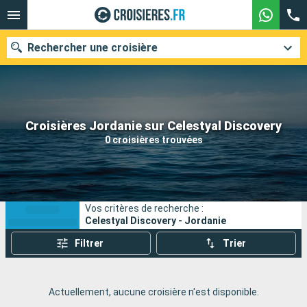
Rechercher une croisière
Nos destinations
Croisières Jordanie sur Celestyal Discovery
0 croisières trouvées
Mois de départ
Ports
Compagnies
Vos critères de recherche :
Rechercher
Celestyal Discovery - Jordanie
Filtrer
Trier
Actuellement, aucune croisière n'est disponible.