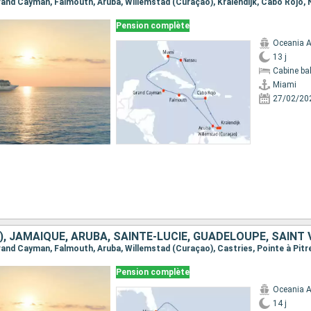
 Grand Cayman, Falmouth, Aruba, Willemstad (Curaçao), Kralendijk, Cabo Rojo,
Pension complète
Oceania A
13 j
Cabine ba
Miami
27/02/20
Pension complète
Oceania A
14 j