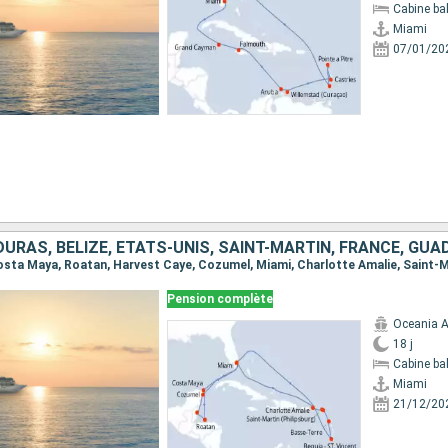
Cabine ba
Miami
07/01/20
Pension complète
Oceania A
18 j
Cabine ba
Miami
21/12/20