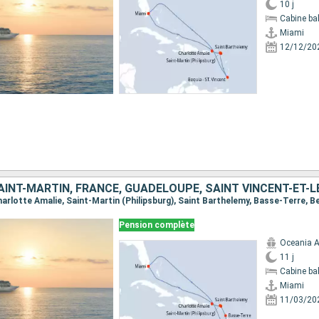
10 j
Cabine ba
Miami
12/12/20
Pension complète
Oceania A
11 j
Cabine ba
Miami
11/03/20