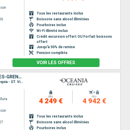
lcon
Tous les restaurants inclus
26
Boissons sans alcool illimitées
Pourboires inclus
Wi-Fi illimité inclus
Crédit excursion offert OU Forfait boissons
offert
Jusqu'à 50% de remise
Pension complète
VOIR LES OFFRES
ÉTATS-UNIS, SAINT-MARTIN, FRANCE, GUADELOUPE, SAINT VINCENT-ET-LES-GRENADINES
Itinéraire : Miami, Charlotte Amalie, Saint-Martin (Philipsburg), Saint Barthelemy, Basse-Terre, Bequia - ST. Vincent, Miami
+
dès
dès
llura
4 249 €
4 942 €
lcon
Tous les restaurants inclus
27
Boissons sans alcool illimitées
Pourboires inclus