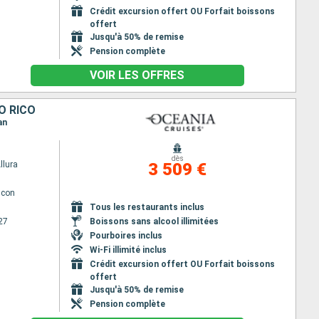
Crédit excursion offert OU Forfait boissons
offert
Jusqu'à 50% de remise
Pension complète
VOIR LES OFFRES
O RICO
an
dès
llura
3 509 €
lcon
Tous les restaurants inclus
27
Boissons sans alcool illimitées
Pourboires inclus
Wi-Fi illimité inclus
Crédit excursion offert OU Forfait boissons
offert
Jusqu'à 50% de remise
Pension complète