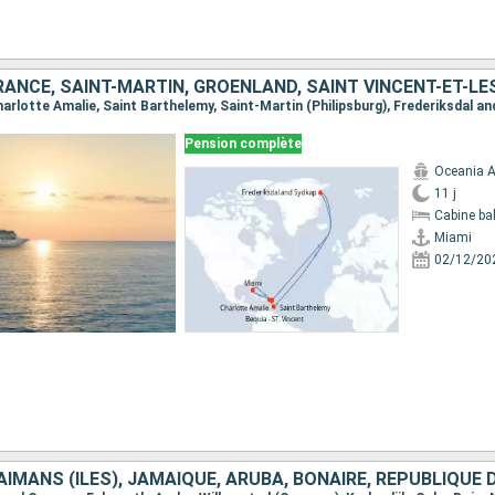
Pension complète
Oceania A
11 j
Cabine ba
Miami
02/12/20