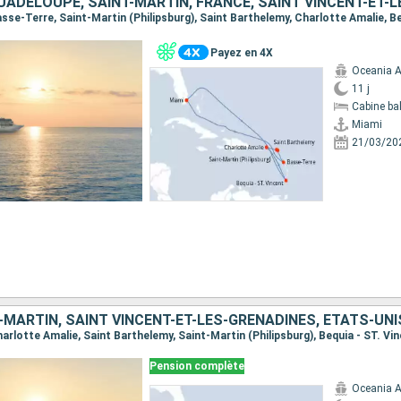
Payez en 4X
Oceania A
11 j
Cabine ba
Miami
21/03/20
-MARTIN, SAINT VINCENT-ET-LES-GRENADINES, ÉTATS-UNI
Charlotte Amalie, Saint Barthelemy, Saint-Martin (Philipsburg), Bequia - ST. Vi
Pension complète
Oceania A