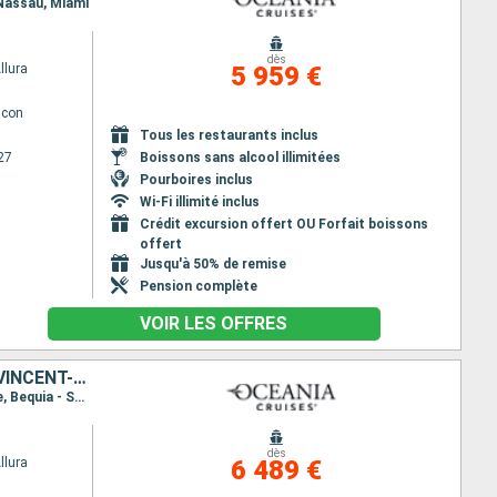
 Nassau, Miami
dès
llura
5 959 €
lcon
Tous les restaurants inclus
27
Boissons sans alcool illimitées
Pourboires inclus
Wi-Fi illimité inclus
Crédit excursion offert OU Forfait boissons
offert
Jusqu'à 50% de remise
Pension complète
VOIR LES OFFRES
CAÏMANS (ÎLES), JAMAÏQUE, ARUBA, SAINTE-LUCIE, GUADELOUPE, SAINT VINCENT-ET-LES-GRENADINES, ÉTATS-UNIS
Itinéraire : Miami, Grand Cayman, Falmouth, Aruba, Willemstad (Curaçao), Castries, Pointe à Pitre, Bequia - ST. Vincent, Miami
dès
llura
6 489 €