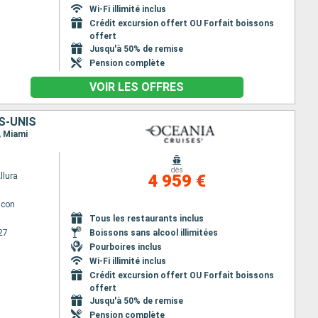
Wi-Fi illimité inclus
Crédit excursion offert OU Forfait boissons
offert
Jusqu'à 50% de remise
Pension complète
VOIR LES OFFRES
S-UNIS
, Miami
dès
llura
4 959 €
lcon
Tous les restaurants inclus
27
Boissons sans alcool illimitées
Pourboires inclus
Wi-Fi illimité inclus
Crédit excursion offert OU Forfait boissons
offert
Jusqu'à 50% de remise
Pension complète