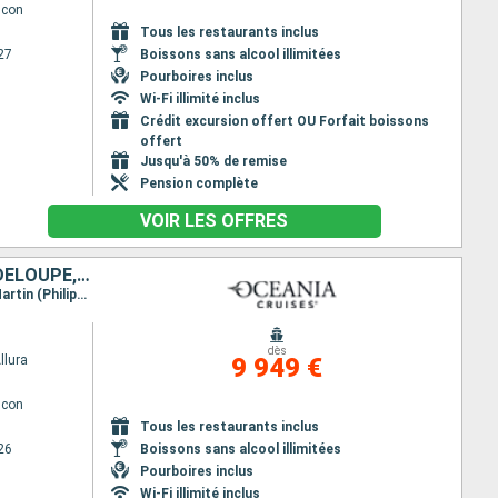
lcon
Tous les restaurants inclus
27
Boissons sans alcool illimitées
Pourboires inclus
Wi-Fi illimité inclus
Crédit excursion offert OU Forfait boissons
offert
Jusqu'à 50% de remise
Pension complète
VOIR LES OFFRES
MEXIQUE, HONDURAS, BELIZE, ÉTATS-UNIS, SAINT-MARTIN, FRANCE, GUADELOUPE, SAINT VINCENT-ET-LES-GRENADINES
Itinéraire : Miami, Costa Maya, Roatan, Harvest Caye, Cozumel, Miami, Charlotte Amalie, Saint-Martin (Philipsburg), Saint Barthelemy, Basse-Terre, Bequia - ST. Vincent, Miami
dès
llura
9 949 €
lcon
Tous les restaurants inclus
26
Boissons sans alcool illimitées
Pourboires inclus
Wi-Fi illimité inclus