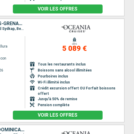
VOIR LES OFFRES
ÉTATS-UNIS, FRANCE, SAINT-MARTIN, GRÖENLAND, SAINT VINCENT-ET-LES-GRENADINES
Itinéraire : Miami, Charlotte Amalie, Saint Barthelemy, Saint-Martin (Philipsburg), Frederiksdal and Sydkap, Bequia - ST. Vincent, Miami
dès
llura
5 089 €
lcon
Tous les restaurants inclus
26
Boissons sans alcool illimitées
Pourboires inclus
Wi-Fi illimité inclus
Crédit excursion offert OU Forfait boissons
offert
Jusqu'à 50% de remise
Pension complète
VOIR LES OFFRES
ÉTATS-UNIS, CAÏMANS (ÎLES), JAMAÏQUE, ARUBA, BONAIRE, RÉPUBLIQUE DOMINICAINE, BAHAMAS