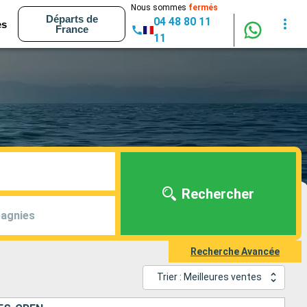
Nous sommes
fermés
Départs de
04 48 80 11
es
France
11
Rechercher
agnies
Recherche Avancée
Trier : Meilleures ventes