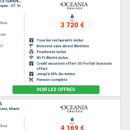
ÉTATS-UNIS, GUADELOUPE, SAINT-MARTIN, FRANCE, SAINT VINCENT-ET-LES-GRENADINES
Itinéraire : Miami, Basse-Terre, Saint-Martin (Philipsburg), Saint Barthelemy, Charlotte Amalie, Bequia - ST. Vincent, Miami
dès
llura
3 720 €
lcon
Tous les restaurants inclus
27
Boissons sans alcool illimitées
Pourboires inclus
Wi-Fi illimité inclus
Crédit excursion offert OU Forfait boissons
offert
Jusqu'à 50% de remise
Pension complète
VOIR LES OFFRES
S
ncent, Miami
dès
llura
4 169 €