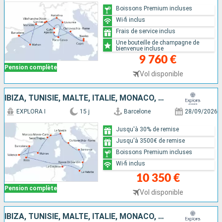
Boissons Premium incluses
Wi-fi inclus
Frais de service inclus
Une bouteille de champagne de
bienvenue incluse
9 760 €
Pension complète
Vol disponible
IBIZA, TUNISIE, MALTE, ITALIE, MONACO, FRANCE, ESPAGNE
EXPLORA I
15 j
Barcelone
28/09/2026
Jusqu'à 30% de remise
Jusqu'à 3500€ de remise
Boissons Premium incluses
Wi-fi inclus
10 350 €
Pension complète
Vol disponible
IBIZA, TUNISIE, MALTE, ITALIE, MONACO, FRANCE, ESPAGNE, MAJORQUE