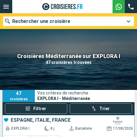
Rechercher une croisière
Nos destinations
Croisières Méditerranée sur EXPLORA I
47 croisières trouvées
Mois de départ
Ports
Compagnies
47
Vos critères de recherche :
Rechercher
EXPLORA I - Méditerranée
croisières
Filtrer
Trier
ESPAGNE, ITALIE, FRANCE
EXPLORA I
8 j
Barcelone
17/08/2026