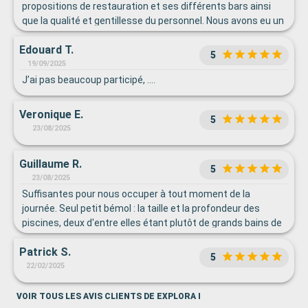
propositions de restauration et ses différents bars ainsi
que la qualité et gentillesse du personnel. Nous avons eu un
problème de nuisance sonore provenant d’une tuyauterie
Edouard T.
voisine survenant de manière aléatoire et qui n’a pu être
5
résolue pendant le durée de notre séjour. Mais notre suite
19/09/2025
en dehors de ce problème était parfaite .
J’ai pas beaucoup participé, ….
Veronique E.
5
23/08/2025
Guillaume R.
5
23/08/2025
Suffisantes pour nous occuper à tout moment de la
journée. Seul petit bémol : la taille et la profondeur des
piscines, deux d'entre elles étant plutôt de grands bains de
pieds. C'est vraiment tout ce que l'on peut dire de mal.
Patrick S.
5
22/02/2025
VOIR TOUS LES AVIS CLIENTS DE EXPLORA I