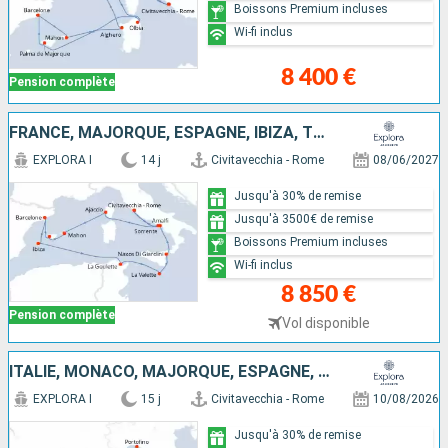
Boissons Premium incluses
Wi-fi inclus
8 400 €
Pension complète
FRANCE, MAJORQUE, ESPAGNE, IBIZA, TUNISIE, MALTE, ITALIE
EXPLORA I
14 j
Civitavecchia - Rome
08/06/2027
Jusqu'à 30% de remise
Jusqu'à 3500€ de remise
Boissons Premium incluses
Wi-fi inclus
8 850 €
Pension complète
Vol disponible
ITALIE, MONACO, MAJORQUE, ESPAGNE, FRANCE
EXPLORA I
15 j
Civitavecchia - Rome
10/08/2026
Jusqu'à 30% de remise