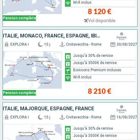
Wi-fi inclus
8 120 €
Pension complète
Vol disponible
ITALIE, MONACO, FRANCE, ESPAGNE, IBIZA, TUNISIE, MALTE
EXPLORA I
15 j
Civitavecchia - Rome
30/08/2027
Jusqu'à 30% de remise
Jusqu'à 3500€ de remise
Boissons Premium incluses
Wi-fi inclus
8 210 €
Pension complète
ITALIE, MAJORQUE, ESPAGNE, FRANCE
EXPLORA I
15 j
Civitavecchia - Rome
16/08/2027
Jusqu'à 30% de remise
Jusqu'à 3500€ de remise