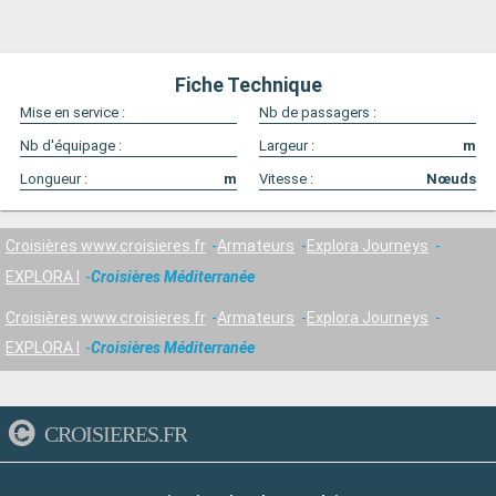
Fiche Technique
Mise en service :
Nb de passagers :
Nb d'équipage :
Largeur :
m
Longueur :
m
Vitesse :
Nœuds
Croisières www.croisieres.fr
Armateurs
Explora Journeys
EXPLORA I
Croisières Méditerranée
Croisières www.croisieres.fr
Armateurs
Explora Journeys
EXPLORA I
Croisières Méditerranée
CROISIERES.FR