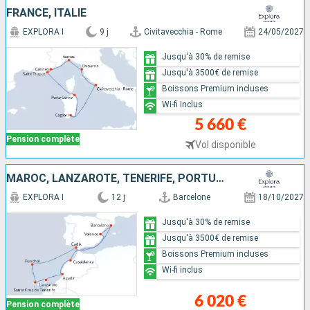
FRANCE, ITALIE
EXPLORA I
9 j
Civitavecchia - Rome
24/05/2027
Jusqu'à 30% de remise
Jusqu'à 3500€ de remise
Boissons Premium incluses
Wi-fi inclus
5 660 €
Pension complète
Vol disponible
MAROC, LANZAROTE, TENERIFE, PORTUGAL, ESPAGNE
EXPLORA I
12 j
Barcelone
18/10/2027
Jusqu'à 30% de remise
Jusqu'à 3500€ de remise
Boissons Premium incluses
Wi-fi inclus
6 020 €
Pension complète