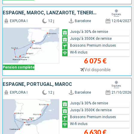
ESPAGNE, MAROC, LANZAROTE, TENERIFE, PORTUGAL
EXPLORA I
12 j
Barcelone
12/04/2027
Jusqu'à 30% de remise
Jusqu'à 3500€ de remise
Boissons Premium incluses
Wi-fi inclus
6 075 €
Pension complète
Vol disponible
ESPAGNE, PORTUGAL, MAROC
EXPLORA I
12 j
Barcelone
21/10/2026
Jusqu'à 30% de remise
Jusqu'à 3500€ de remise
Boissons Premium incluses
Wi-fi inclus
6 630 €