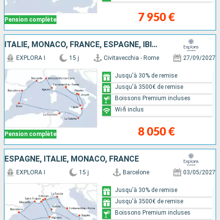
7 950 €
Pension complète
ITALIE, MONACO, FRANCE, ESPAGNE, IBIZA, TUNISIE, MALTE
EXPLORA I
15 j
Civitavecchia - Rome
27/09/2027
Jusqu'à 30% de remise
Jusqu'à 3500€ de remise
Boissons Premium incluses
Wi-fi inclus
8 050 €
Pension complète
ESPAGNE, ITALIE, MONACO, FRANCE
EXPLORA I
15 j
Barcelone
03/05/2027
Jusqu'à 30% de remise
Jusqu'à 3500€ de remise
Boissons Premium incluses