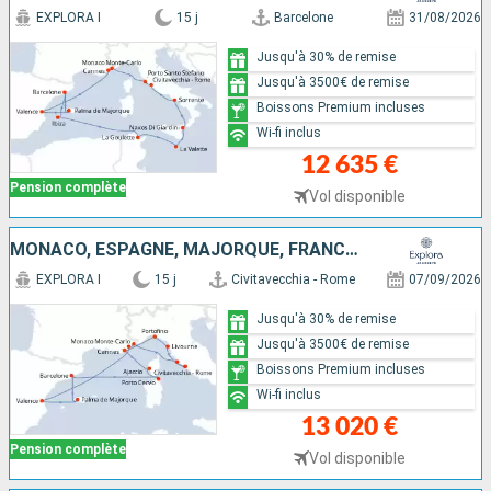
EXPLORA I
15 j
Barcelone
31/08/2026
Jusqu'à 30% de remise
Jusqu'à 3500€ de remise
Boissons Premium incluses
Wi-fi inclus
12 635 €
Pension complète
Vol disponible
MONACO, ESPAGNE, MAJORQUE, FRANCE, ITALIE
EXPLORA I
15 j
Civitavecchia - Rome
07/09/2026
Jusqu'à 30% de remise
Jusqu'à 3500€ de remise
Boissons Premium incluses
Wi-fi inclus
13 020 €
Pension complète
Vol disponible