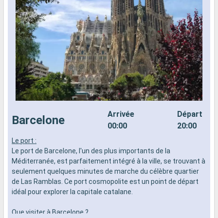
Arrivée
Départ
Barcelone
00:00
20:00
Le port :
L
Le port de Barcelone, l'un des plus importants de la
L
Méditerranée, est parfaitement intégré à la ville, se trouvant à
e
seulement quelques minutes de marche du célèbre quartier
l
de Las Ramblas. Ce port cosmopolite est un point de départ
ê
idéal pour explorer la capitale catalane.
à
o
Que visiter à Barcelone ?