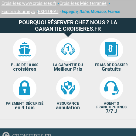
Croisières www.croisieres.fr
Croisières Méditerranée
Explora Journeys
EXPLORA I
Espagne, Italie, Monaco, France
POURQUOI RÉSERVER CHEZ NOUS ? LA
GARANTIE CROISIERES.FR
PLUS DE 10 000
LA GARANTIE DU
FRAIS DE DOSSIER
croisières
Meilleur Prix
Gratuits
PAIEMENT SÉCURISÉ
ASSURANCE
AGENTS
en 4 fois
annulation
FRANCOPHONES
7/7 J
CROISIERES.FR