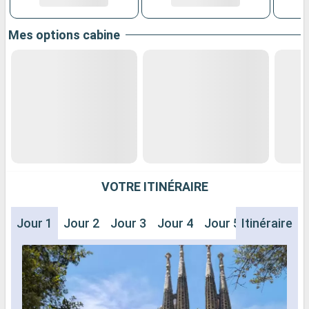
Mes options cabine
VOTRE ITINÉRAIRE
Jour 1
Jour 2
Jour 3
Jour 4
Jour 5
Itinéraire
Jour 6
J