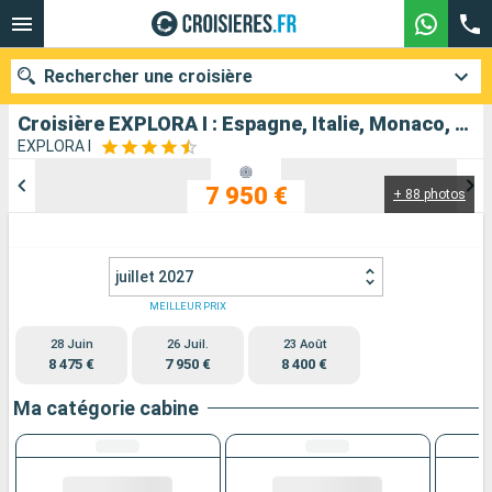
Rechercher une croisière
Croisière EXPLORA I : Espagne, Italie, Monaco, France au départ de Barcelone
EXPLORA I
7 950 €
+ 88 photos
Nos destinations
Mois de départ
juillet 2027
Ports
Compagnies
MEILLEUR PRIX
28 Juin
26 Juil.
23 Août
Rechercher
8 475 €
7 950 €
8 400 €
Ma catégorie cabine