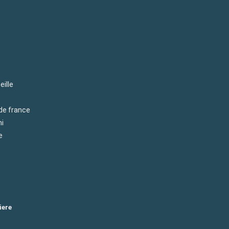
eille
 de france
mi
e
iere