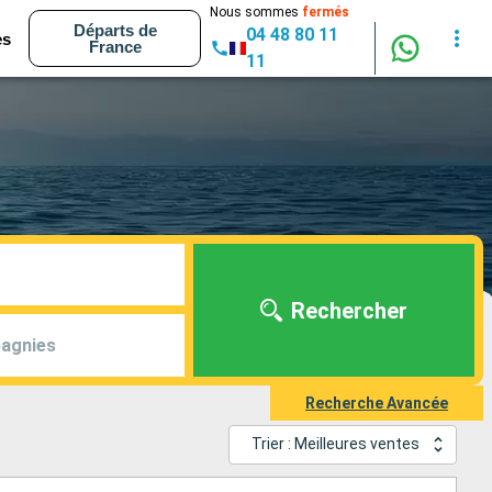
Nous sommes
fermés
Départs de
04 48 80 11
es
France
11
Rechercher
agnies
Recherche Avancée
Trier : Meilleures ventes