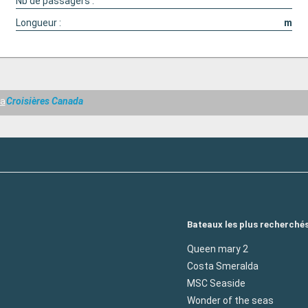
Nb de passagers :
Longueur :
m
ta
Croisières Canada
Bateaux les plus recherché
Queen mary 2
Costa Smeralda
MSC Seaside
Wonder of the seas