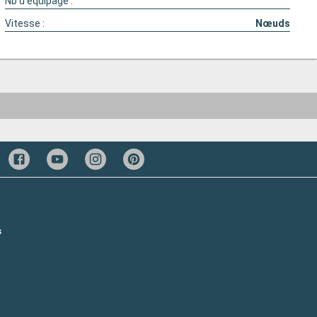
Nb d'équipage :
Vitesse :
Nœuds
s