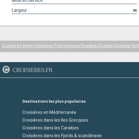
Mise en service :
Largeur :
m
Croisières www.croisieres.fr
Armateurs
Oceania Cruises
Oceania Vis
CROISIERES.FR
Destinations les plus populaires
Croisières en Méditerranée
Croisières dans les Iles Grecques
Croisières dans les Caraibes
Croisières dans les Fjords & scandinavie