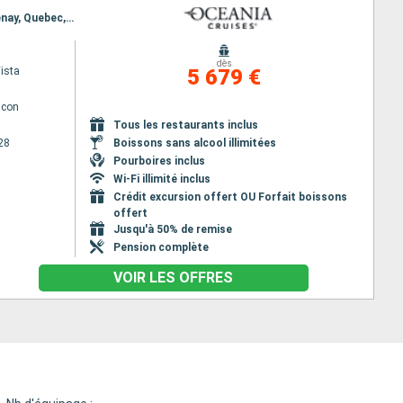
Itinéraire : New York, Saint John, Halifax, Sydney CA, Charlottetown, Gaspe, Baie-Comeau, Saguenay, Quebec, Montréal
dès
ista
5 679 €
lcon
Tous les restaurants inclus
28
Boissons sans alcool illimitées
Pourboires inclus
Wi-Fi illimité inclus
Crédit excursion offert OU Forfait boissons
offert
Jusqu'à 50% de remise
Pension complète
VOIR LES OFFRES