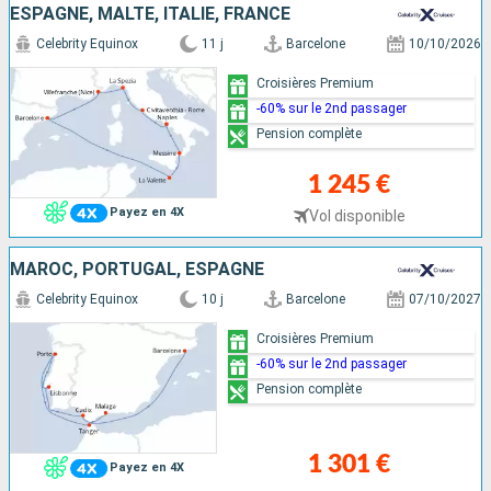
ESPAGNE, MALTE, ITALIE, FRANCE
Celebrity Equinox
11 j
Barcelone
10/10/2026
Croisières Premium
-60% sur le 2nd passager
Pension complète
1 245 €
Payez en 4X
Vol disponible
MAROC, PORTUGAL, ESPAGNE
Celebrity Equinox
10 j
Barcelone
07/10/2027
Croisières Premium
-60% sur le 2nd passager
Pension complète
1 301 €
Payez en 4X