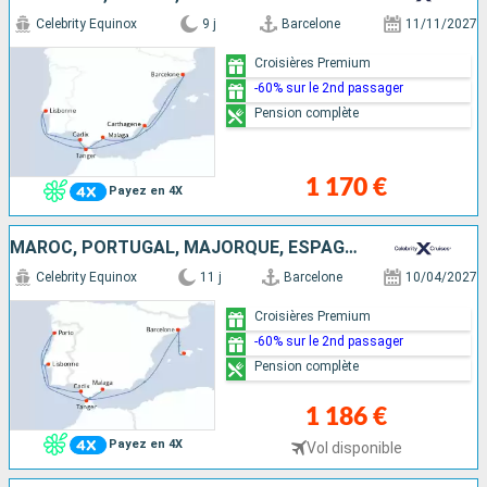
Celebrity Equinox
9 j
Barcelone
11/11/2027
Croisières Premium
-60% sur le 2nd passager
Pension complète
1 170 €
Payez en 4X
MAROC, PORTUGAL, MAJORQUE, ESPAGNE
Celebrity Equinox
11 j
Barcelone
10/04/2027
Croisières Premium
-60% sur le 2nd passager
Pension complète
1 186 €
Payez en 4X
Vol disponible