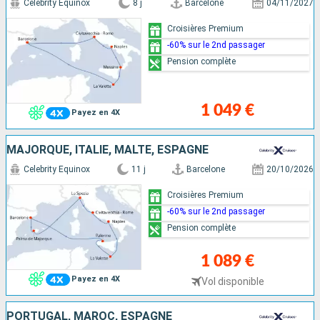
Celebrity Equinox
8 j
Barcelone
04/11/2027
Croisières Premium
-60% sur le 2nd passager
Pension complète
1 049 €
Payez en 4X
MAJORQUE, ITALIE, MALTE, ESPAGNE
Celebrity Equinox
11 j
Barcelone
20/10/2026
Croisières Premium
-60% sur le 2nd passager
Pension complète
1 089 €
Payez en 4X
Vol disponible
PORTUGAL, MAROC, ESPAGNE