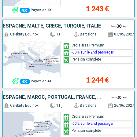
1 243 €
Payez en 4X
ESPAGNE, MALTE, GRÈCE, TURQUIE, ITALIE
Celebrity Equinox
11 j
Barcelone
01/05/2027
Croisières Premium
-60% sur le 2nd passager
Pension complète
1 244 €
Payez en 4X
ESPAGNE, MAROC, PORTUGAL, FRANCE, ITALIE
Celebrity Equinox
11 j
Barcelone
26/06/2027
Croisières Premium
-60% sur le 2nd passager
Pension complète