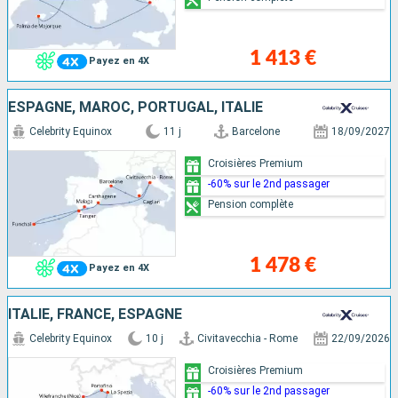
1 413 €
Payez en 4X
ESPAGNE, MAROC, PORTUGAL, ITALIE
Celebrity Equinox
11 j
Barcelone
18/09/2027
Croisières Premium
-60% sur le 2nd passager
Pension complète
1 478 €
Payez en 4X
ITALIE, FRANCE, ESPAGNE
Celebrity Equinox
10 j
Civitavecchia - Rome
22/09/2026
Croisières Premium
-60% sur le 2nd passager