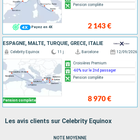
Pension complète
2 143 €
Payez en 4X
ESPAGNE, MALTE, TURQUIE, GRÈCE, ITALIE
Celebrity Equinox
11 j
Barcelone
12/09/2026
Croisières Premium
-60% sur le 2nd passager
Pension complète
8 970 €
Pension complète
Les avis clients sur Celebrity Equinox
NOTE MOYENNE