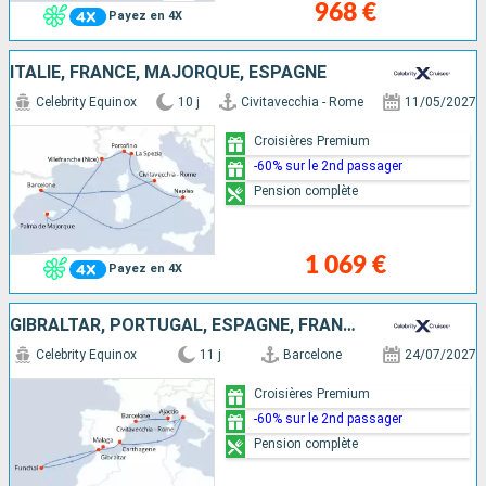
968 €
Payez en 4X
ITALIE, FRANCE, MAJORQUE, ESPAGNE
Celebrity Equinox
10 j
Civitavecchia - Rome
11/05/2027
Croisières Premium
-60% sur le 2nd passager
Pension complète
1 069 €
Payez en 4X
GIBRALTAR, PORTUGAL, ESPAGNE, FRANCE, ITALIE
Celebrity Equinox
11 j
Barcelone
24/07/2027
Croisières Premium
-60% sur le 2nd passager
Pension complète