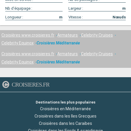
Nb d'équipage :
Largeur :
m
Longueur :
m
Vitesse :
Nœuds
Croisières www.croisieres.fr
Armateurs
Celebrity Cruises
Celebrity Equinox
Croisières Méditerranée
Croisières www.croisieres.fr
Armateurs
Celebrity Cruises
Celebrity Equinox
Croisières Méditerranée
CROISIERES.FR
Destinations les plus populaires
Croisières en Méditerranée
Croisières dans les Iles Grecques
Croisières dans les Caraibes
Croisières dans les Fjords & scandinavie