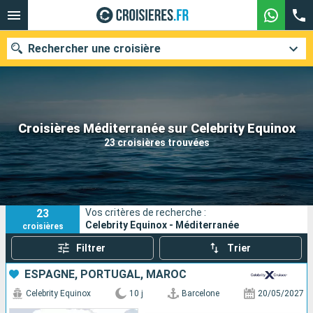
Rechercher une croisière
Nos destinations
Croisières Méditerranée sur Celebrity Equinox
23 croisières trouvées
Mois de départ
Ports
Compagnies
23
Vos critères de recherche :
Rechercher
Celebrity Equinox - Méditerranée
croisières
Filtrer
Trier
ESPAGNE, PORTUGAL, MAROC
Celebrity Equinox
10 j
Barcelone
20/05/2027