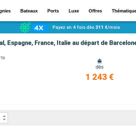
gnies
Bateaux
Ports
Luxe
Offres
Thématiqu
Payez en 4 fois dès
311 €
/mois
gal, Espagne, France, Italie au départ de Barcelon
rts
dès
1 243 €