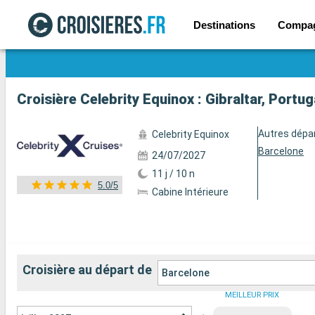
Destinations
Compa
Voir les 59 autres photos
Croisière Celebrity Equinox : Gibraltar, Portu
Autres dépa
Celebrity Equinox
Barcelone
24/07/2027
11 j / 10 n
5.0/5
Cabine Intérieure
Croisière au départ de
Barcelone
MEILLEUR PRIX