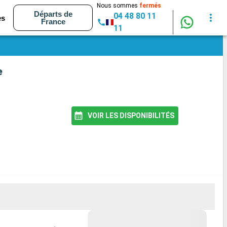
Nous sommes
fermés
Départs de
04 48 80 11
es
France
11
e
VOIR LES DISPONIBILITÉS