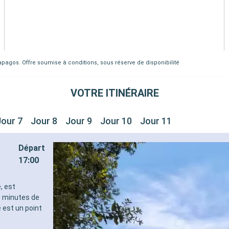
lapagos. Offre soumise à conditions, sous réserve de disponibilité
VOTRE ITINÉRAIRE
Jour 7
Jour 8
Jour 9
Jour 10
Jour 11
Départ
17:00
, est
s minutes de
 est un point