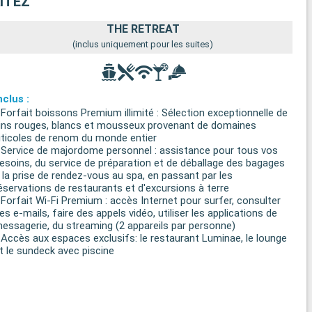
ITEZ
THE RETREAT
(inclus uniquement pour les suites)
nclus :
 Forfait boissons Premium illimité : Sélection exceptionnelle de
ins rouges, blancs et mousseux provenant de domaines
iticoles de renom du monde entier
 Service de majordome personnel : assistance pour tous vos
esoins, du service de préparation et de déballage des bagages
 la prise de rendez-vous au spa, en passant par les
éservations de restaurants et d'excursions à terre
 Forfait Wi-Fi Premium : accès Internet pour surfer, consulter
es e-mails, faire des appels vidéo, utiliser les applications de
essagerie, du streaming (2 appareils par personne)
 Accès aux espaces exclusifs: le restaurant Luminae, le lounge
t le sundeck avec piscine