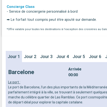
Concierge Class
- Service de conciergerie personnalisé à bord
➡ Le forfait tout compris peut être ajouté sur demande.
*Offre valable pour toutes les destinations à l’exception des croisières au Ga
Jour 1
Jour 2
Jour 3
Jour 4
Jour 5
Jour 6
Arrivée
Barcelone
00:00
Le port :
Le port de Barcelone, l'un des plus importants de la Méditerranée
parfaitement intégré à la ville, se trouvant à seulement quelque
marche du célèbre quartier de Las Ramblas. Ce port cosmopolite
de départ idéal pour explorer la capitale catalane.