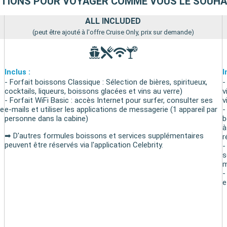
PTIONS POUR VOYAGER COMME VOUS LE SOUHA
ALL INCLUDED
(peut être ajouté à l'offre Cruise Only, prix sur demande)
Inclus :
I
- Forfait boissons Classique : Sélection de bières, spiritueux,
-
cocktails, liqueurs, boissons glacées et vins au verre)
v
- Forfait WiFi Basic : accès Internet pour surfer, consulter ses
v
de
e-mails et utiliser les applications de messagerie (1 appareil par
-
personne dans la cabine)
b
à
➡ D'autres formules boissons et services supplémentaires
r
peuvent être réservés via l'application Celebrity.
-
s
m
-
e