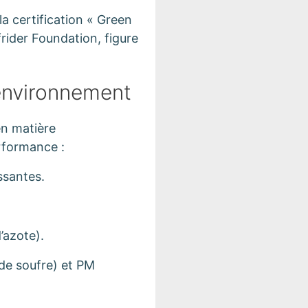
a certification « Green
rider Foundation, figure
’environnement
en matière
rformance :
ssantes.
’azote).
de soufre) et PM