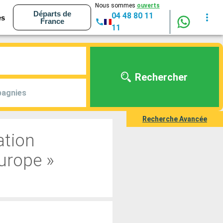
Nous sommes
ouverts
Départs de
04 48 80 11
es
France
11
Rechercher
agnies
Recherche Avancée
ation
urope »