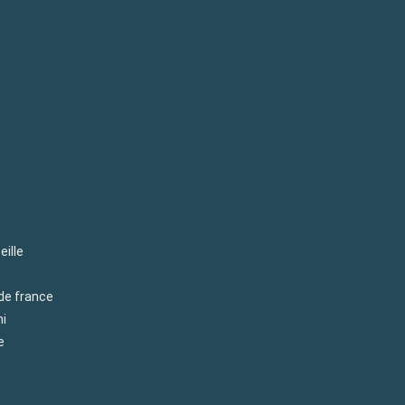
eille
 de france
mi
e