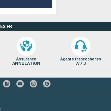
ES.FR
Assurance
Agents francophones
ANNULATION
7/7 J
s