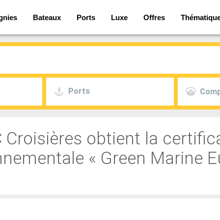
gnies
Bateaux
Ports
Luxe
Offres
Thématiqu
Ports
Comp
Croisières obtient la certific
nnementale « Green Marine E