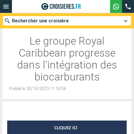
Rechercher une croisière
Le groupe Royal
Caribbean progresse
Nos destinations
dans l’intégration des
Mois de départ
biocarburants
Ports
Compagnies
Publié le 20/10/2023 11:10:56
Rechercher