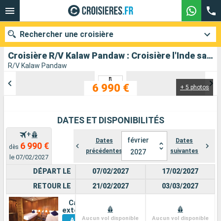
Rechercher une croisière
Croisière R/V Kalaw Pandaw : Croisière l'Inde sacrée de Calcutta à Bénarès au départ de Calcutta
R/V Kalaw Pandaw
6 990 €
+ 5 photos
Nos destinations
Mois de départ
DATES ET DISPONIBILITÉS
Ports
Compagnies
+
février
Dates
Dates
6 990 €
dès
précédentes
suivantes
2027
Rechercher
le 07/02/2027
DÉPART LE
07/02/2027
17/02/2027
RETOUR LE
21/02/2027
03/03/2027
Cabine
Voir
extérieure
Aucun vol disponible
Aucun vol disponible
Autres