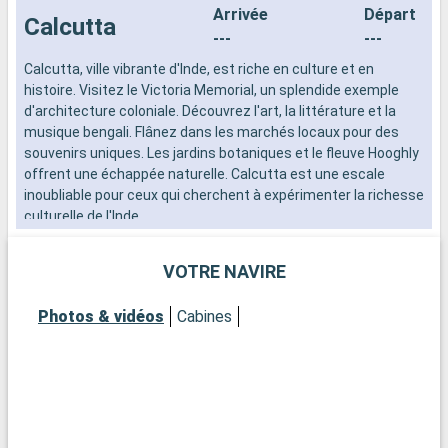
Arrivée
Départ
Calcutta
---
---
Calcutta, ville vibrante d'Inde, est riche en culture et en
C
histoire. Visitez le Victoria Memorial, un splendide exemple
h
d'architecture coloniale. Découvrez l'art, la littérature et la
d
musique bengali. Flânez dans les marchés locaux pour des
m
souvenirs uniques. Les jardins botaniques et le fleuve Hooghly
s
offrent une échappée naturelle. Calcutta est une escale
o
inoubliable pour ceux qui cherchent à expérimenter la richesse
i
culturelle de l'Inde.
c
VOTRE NAVIRE
Photos & vidéos
Cabines