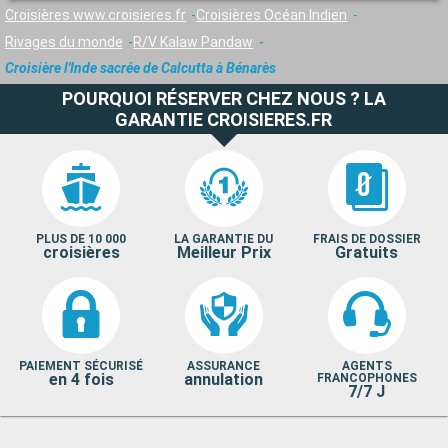
Croisières www.croisieres.fr
Croisières Océan Indien
Rivages du monde
R/V Kalaw Pandaw
Croisière l'Inde sacrée de Calcutta à Bénarès
POURQUOI RÉSERVER CHEZ NOUS ? LA
GARANTIE CROISIERES.FR
PLUS DE 10 000
LA GARANTIE DU
FRAIS DE DOSSIER
croisières
Meilleur Prix
Gratuits
PAIEMENT SÉCURISÉ
ASSURANCE
AGENTS
en 4 fois
annulation
FRANCOPHONES
7/7 J