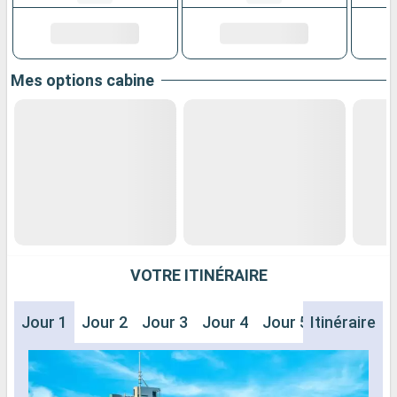
Mes options cabine
VOTRE ITINÉRAIRE
Jour 1
Jour 2
Jour 3
Jour 4
Jour 5
Itinéraire
Jour 6
J