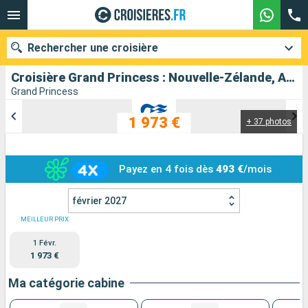
Rechercher une croisière
Croisière Grand Princess : Nouvelle-Zélande, Australie au départ de Brisbane
Grand Princess
1 973 €
+ 37 photos
Nos destinations
Mois de départ
Payez en 4 fois dès
493 €
/mois
Ports
Compagnies
février 2027
Rechercher
MEILLEUR PRIX
1 Févr.
1 973 €
Ma catégorie cabine