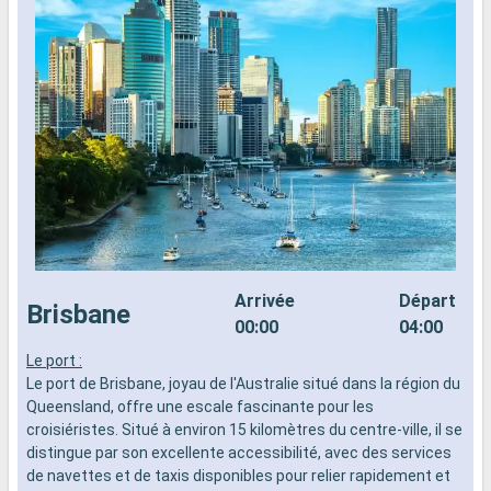
Arrivée
Départ
Brisbane
00:00
04:00
Le port :
L
Le port de Brisbane, joyau de l'Australie situé dans la région du
d
Queensland, offre une escale fascinante pour les
n
croisiéristes. Situé à environ 15 kilomètres du centre-ville, il se
s
distingue par son excellente accessibilité, avec des services
d
de navettes et de taxis disponibles pour relier rapidement et