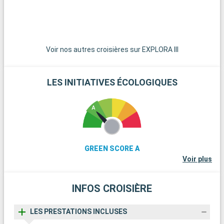
paradis pour une journée sur leurs plages de sable blanc
immaculé. Pour les amateurs de plongée, les récifs coralliens
de Key Largo offrent une expérience sous-marine
extraordinaire. Ces destinations aux alentours de Miami
dévoilent la beauté naturelle et la diversité culturelle de la
Voir nos autres croisières sur EXPLORA III
région.
LES INITIATIVES ÉCOLOGIQUES
GREEN SCORE A
Voir plus
INFOS CROISIÈRE
LES PRESTATIONS INCLUSES