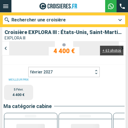
Rechercher une croisière
Croisière EXPLORA III : États-Unis, Saint-Martin, France, Guadeloupe, Antigua-et-Barbuda, Porto Rico au départ de Miami
EXPLORA III
4 400 €
+ 63 photos
Nos destinations
Mois de départ
février 2027
Ports
Compagnies
MEILLEUR PRIX
5 Févr.
Rechercher
4 400 €
Ma catégorie cabine