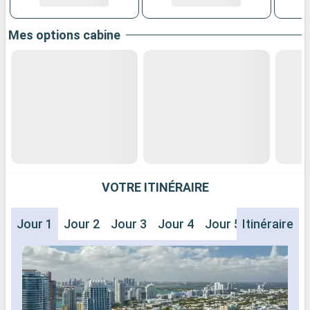
Mes options cabine
VOTRE ITINÉRAIRE
Jour 1
Jour 2
Jour 3
Jour 4
Jour 5
Itinéraire
Jour 6
J