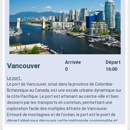
Arrivée
Départ
Vancouver
0
16:00
Le port :
L
Le port de Vancouver, situé dans la province de Colombie-
L
Britannique au Canada, est une escale urbaine dynamique sur
B
la côte Pacifique. Le port est attenant au centre-ville et bien
l
desservi par les transports en commun, permettant une
d
exploration facile des multiples attraits de Vancouver.
e
Entouré de montagnes et de l'océan, le port est le point de
E
départ idéal pour découvrir cette métropole cosmopolite et
d
ses paysages naturels époustouflants.
s