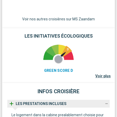
leurs paysages pittoresques. Enfin, la route panoramique Sea-
l
to-Sky Highway, menant à Squamish et à Whistler, offre des
t
vues spectaculaires sur les fjords, les montagnes et l'océan.
v
Voir nos autres croisières sur MS Zaandam
LES INITIATIVES ÉCOLOGIQUES
GREEN SCORE D
Voir plus
INFOS CROISIÈRE
LES PRESTATIONS INCLUSES
Le logement dans la cabine prealablement choisie pour