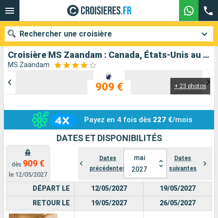
Rechercher une croisière
Croisière MS Zaandam : Canada, États-Unis au départ de Vancouver
MS Zaandam
909 €
+ 23 photos
Nos destinations
Mois de départ
Payez en 4 fois dès
227 €
/mois
Ports
Compagnies
DATES ET DISPONIBILITÉS
Rechercher
mai
Dates
Dates
909 €
dès
précédentes
suivantes
2027
le 12/05/2027
DÉPART LE
12/05/2027
19/05/2027
RETOUR LE
19/05/2027
26/05/2027