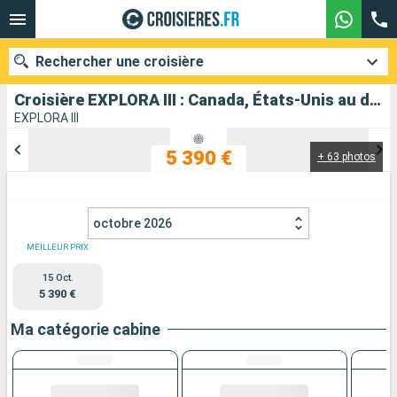
Rechercher une croisière
Croisière EXPLORA III : Canada, États-Unis au départ de Quebec
EXPLORA III
5 390 €
+ 63 photos
Nos destinations
Mois de départ
octobre 2026
Ports
Compagnies
MEILLEUR PRIX
15 Oct.
Rechercher
5 390 €
Ma catégorie cabine