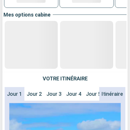
Mes options cabine
VOTRE ITINÉRAIRE
Jour 1
Jour 2
Jour 3
Jour 4
Jour 5
Itinéraire
Jour 6
J