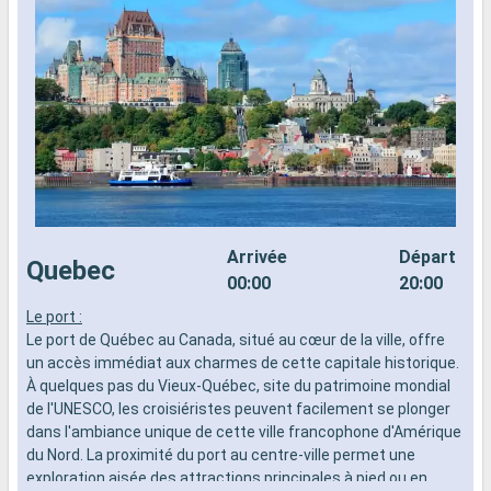
Arrivée
Départ
Quebec
00:00
20:00
Le port :
​
Le port de Québec au Canada, situé au cœur de la ville, offre
Q
un accès immédiat aux charmes de cette capitale historique.
f
À quelques pas du Vieux-Québec, site du patrimoine mondial
a
de l'UNESCO, les croisiéristes peuvent facilement se plonger
b
dans l'ambiance unique de cette ville francophone d'Amérique
s
du Nord. La proximité du port au centre-ville permet une
F
exploration aisée des attractions principales à pied ou en
l