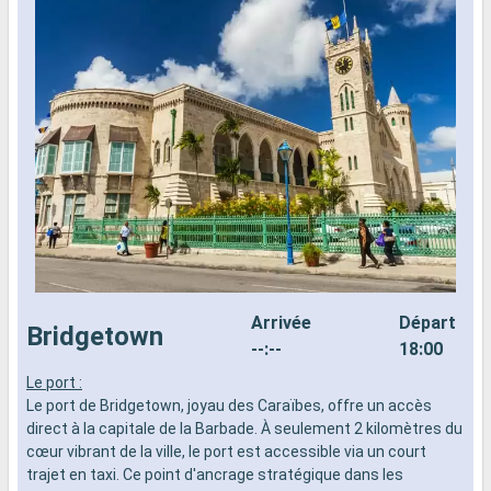
Arrivée
Départ
Bridgetown
--:--
18:00
Le port :
C
Le port de Bridgetown, joyau des Caraïbes, offre un accès
p
direct à la capitale de la Barbade. À seulement 2 kilomètres du
m
cœur vibrant de la ville, le port est accessible via un court
a
trajet en taxi. Ce point d'ancrage stratégique dans les
C