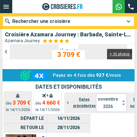
Rechercher une croisière
Croisière Azamara Journey : Barbade, Sainte-Lucie, Dominique, Saint-Martin, Tortola, Porto Rico, Virgin Gorda, Antigua-et-Barbuda, Martinique, Saint Vincent-et-les-Grenadines, Grenade, Trinité-et-Tobago au départ de Bridgetown
Azamara Journey
3 709 €
+ 30 photos
Nos destinations
Mois de départ
Payez en 4 fois dès
927 €
/mois
Ports
Compagnies
DATES ET DISPONIBILITÉS
+
Rechercher
novembre
Dates
D
3 709 €
4 660 €
dès
dès
précédentes
sui
2026
le 14/11/2026
le 14/11/2026
DÉPART LE
14/11/2026
RETOUR LE
28/11/2026