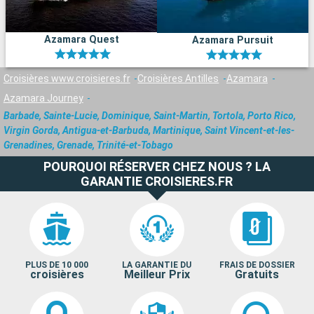
Azamara Quest
Azamara Pursuit
Croisières www.croisieres.fr
Croisières Antilles
Azamara
Azamara Journey
Barbade, Sainte-Lucie, Dominique, Saint-Martin, Tortola, Porto Rico,
Virgin Gorda, Antigua-et-Barbuda, Martinique, Saint Vincent-et-les-
Grenadines, Grenade, Trinité-et-Tobago
POURQUOI RÉSERVER CHEZ NOUS ? LA
GARANTIE CROISIERES.FR
PLUS DE 10 000
LA GARANTIE DU
FRAIS DE DOSSIER
croisières
Meilleur Prix
Gratuits