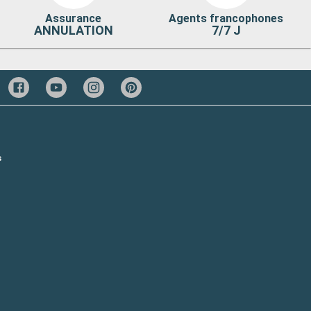
Assurance
Agents francophones
ANNULATION
7/7 J
s