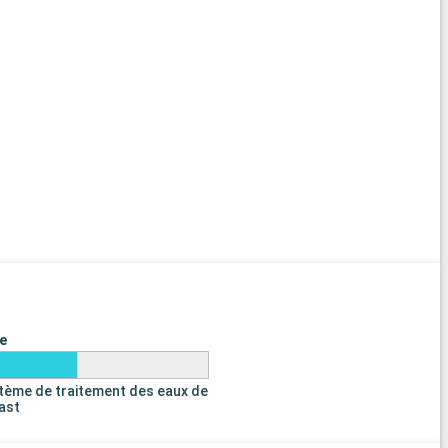
e
tème de traitement des eaux de
last