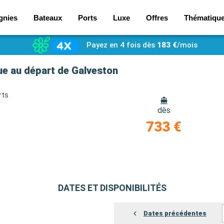
gnies
Bateaux
Ports
Luxe
Offres
Thématiqu
Payez en 4 fois dès
183 €
/mois
que au départ de Galveston
rts
dès
733 €
DATES ET DISPONIBILITÉS
Dates précédentes