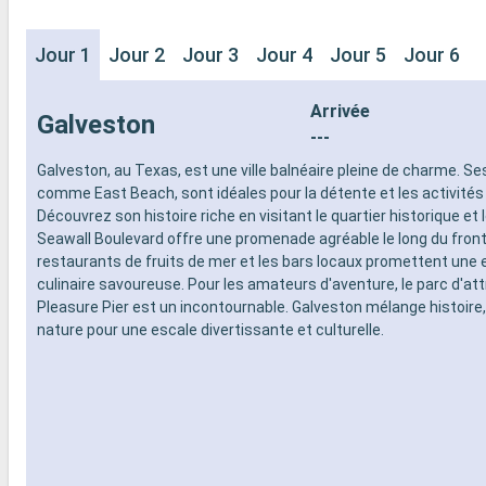
Jour 1
Jour 2
Jour 3
Jour 4
Jour 5
Jour 6
Arrivée
Galveston
---
Galveston, au Texas, est une ville balnéaire pleine de charme. Se
comme East Beach, sont idéales pour la détente et les activités
Découvrez son histoire riche en visitant le quartier historique et
Seawall Boulevard offre une promenade agréable le long du front
restaurants de fruits de mer et les bars locaux promettent une 
culinaire savoureuse. Pour les amateurs d'aventure, le parc d'at
Pleasure Pier est un incontournable. Galveston mélange histoire, 
nature pour une escale divertissante et culturelle.