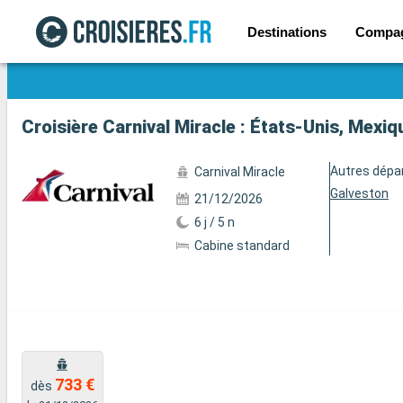
Destinations
Compa
Voir les 81 autres photos
Croisière Carnival Miracle : États-Unis, Mexi
Autres dépa
Carnival Miracle
Galveston
21/12/2026
6 j / 5 n
Cabine standard
733 €
dès