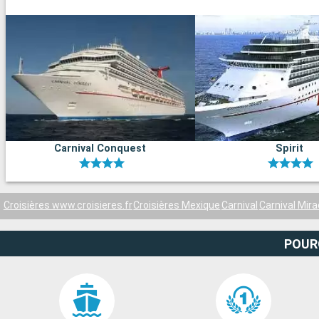
Carnival Conquest
Spirit
Croisières www.croisieres.fr
Croisières Mexique
Carnival
Carnival Mira
POUR