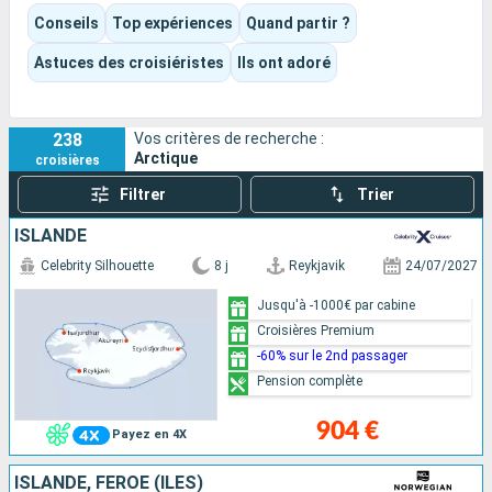
monumentaux, des villages isolés et l'héritage des cultures
Conseils
Top expériences
Quand partir ?
Inuit.
La destination mêle très naturellement exploration polaire,
Astuces des croisiéristes
Ils ont adoré
faune sauvage, grands paysages de glace et conférences
d'experts naturalistes, qui permettent de mieux comprendre
la banquise, les animaux, les cultures locales et l'histoire des
238
Vos critères de recherche :
grandes expéditions.
Arctique
croisières
Filtrer
Trier
ISLANDE
Celebrity Silhouette
8 j
Reykjavik
24/07/2027
Jusqu'à -1000€ par cabine
Croisières Premium
-60% sur le 2nd passager
Pension complète
904 €
Payez en 4X
ISLANDE, FÉROÉ (ÎLES)