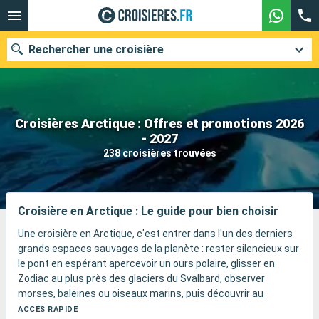
Rechercher une croisière
Croisières Arctique : Offres et promotions 2026
Nos destinations
- 2027
238 croisières trouvées
Mois de départ
Ports
Compagnies
Croisière en Arctique : Le guide pour bien choisir
Rechercher
Une croisière en Arctique, c'est entrer dans l'un des derniers
grands espaces sauvages de la planète : rester silencieux sur
le pont en espérant apercevoir un ours polaire, glisser en
Zodiac au plus près des glaciers du Svalbard, observer
morses, baleines ou oiseaux marins, puis découvrir au
Groenland ou dans le Passage du Nord-Ouest des icebergs
ACCÈS RAPIDE