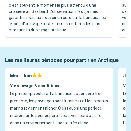
c'est souvent le moment le plus attendu d'une
au G
croisière au Svalbard. L'observation n'est jamais
sais
garantie, mais apercevoir un ours sur la banquise ou
vent
le long d'un rivage reste l'un des instants les plus
craq
marquants du voyage arctique.
créen
Les meilleures périodes pour partir en Arctique
Mai - Juin
Jui
Vie sauvage & conditions
Vie
Le printemps polaire. La banquise est encore très
Le p
présente, les paysages sont lumineux et les oiseaux
la t
marins reviennent nicher. C'est aussi une période
acce
intéressante pour espérer observer l'ours polaire
larg
dans un environnement encore très glacé.
Pas