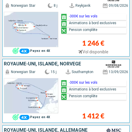
Norwegian Star
8 j
Reykjavik
09/08/2026
-300€ sur les vols
Animations à bord exclusives
Pension complète
1 246 €
Payez en 4X
Vol disponible
ROYAUME-UNI, ISLANDE, NORVÈGE
Norwegian Star
15 j
Southampton
13/09/2026
-300€ sur les vols
Animations à bord exclusives
Pension complète
1 412 €
Payez en 4X
ROYAUME-UNI, ISLANDE, ALLEMAGNE