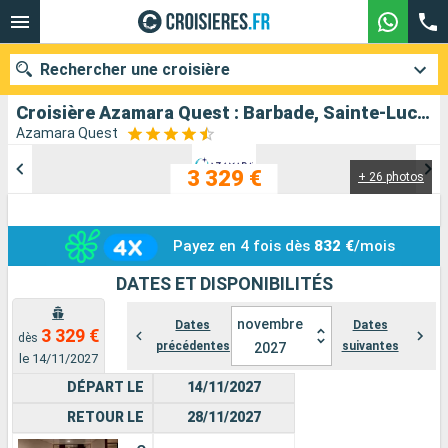
Rechercher une croisière
Croisière Azamara Quest : Barbade, Sainte-Lucie, Dominique, Saint-Martin, Tortola, Porto Rico, Virgin Gorda, Antigua-et-Barbuda, Martinique, Saint Vincent-et-les-Grenadines, Grenade, Trinité-et-Tobago au départ de Bridgetown
Azamara Quest
3 329 €
+ 26 photos
Nos destinations
Mois de départ
Payez en 4 fois dès
832 €
/mois
Ports
Compagnies
DATES ET DISPONIBILITÉS
Rechercher
novembre
Dates
Dates
3 329 €
dès
précédentes
suivantes
2027
le 14/11/2027
DÉPART LE
14/11/2027
RETOUR LE
28/11/2027