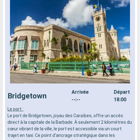
Arrivée
Départ
Bridgetown
--:--
18:00
Le port :
C
Le port de Bridgetown, joyau des Caraïbes, offre un accès
p
direct à la capitale de la Barbade. À seulement 2 kilomètres du
m
cœur vibrant de la ville, le port est accessible via un court
a
trajet en taxi. Ce point d'ancrage stratégique dans les
C