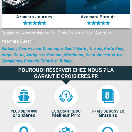
Azamara Journey
Azamara Pursuit
Croisières www.croisieres.fr
Croisières Antilles
Azamara
Azamara Quest
Barbade, Sainte-Lucie, Dominique, Saint-Martin, Tortola, Porto Rico,
Virgin Gorda, Antigua-et-Barbuda, Martinique, Saint Vincent-et-les-
Grenadines, Grenade, Trinité-et-Tobago
POURQUOI RÉSERVER CHEZ NOUS ? LA
GARANTIE CROISIERES.FR
PLUS DE 10 000
LA GARANTIE DU
FRAIS DE DOSSIER
croisières
Meilleur Prix
Gratuits