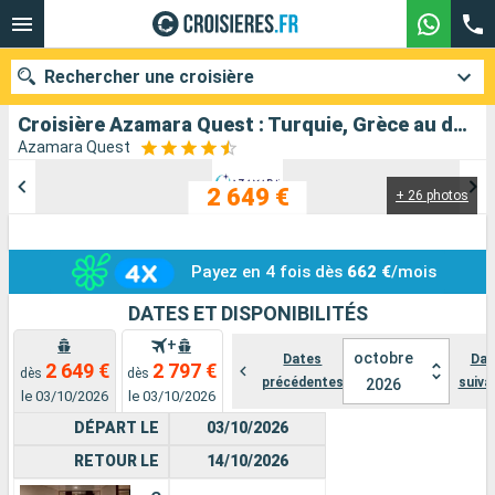
Rechercher une croisière
Croisière Azamara Quest : Turquie, Grèce au départ de Le Piree - Athenes
Azamara Quest
2 649 €
+ 26 photos
Nos destinations
Mois de départ
Payez en 4 fois dès
662 €
/mois
Ports
Compagnies
DATES ET DISPONIBILITÉS
+
Rechercher
octobre
Dates
Dat
2 649 €
2 797 €
dès
dès
précédentes
suiva
2026
le 03/10/2026
le 03/10/2026
DÉPART LE
03/10/2026
RETOUR LE
14/10/2026