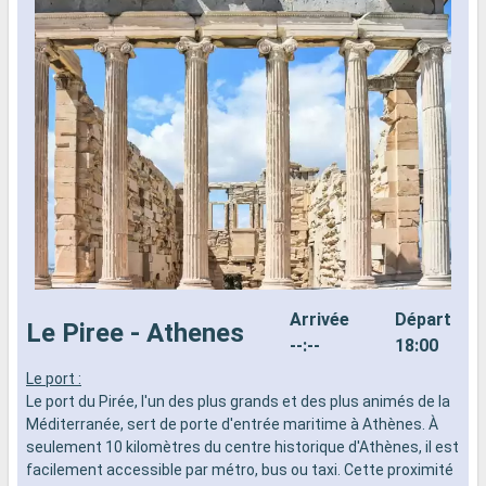
Arrivée
Départ
Le Piree - Athenes
--:--
18:00
Le port :
C
Le port du Pirée, l'un des plus grands et des plus animés de la
h
Méditerranée, sert de porte d'entrée maritime à Athènes. À
v
seulement 10 kilomètres du centre historique d'Athènes, il est
g
facilement accessible par métro, bus ou taxi. Cette proximité
p