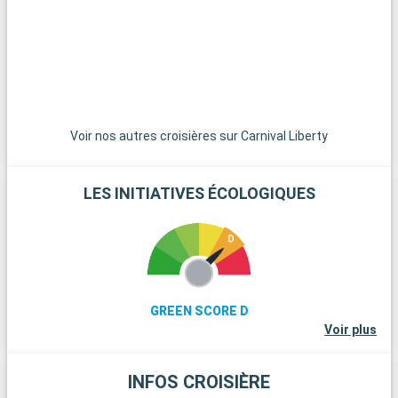
paysages sauvages. Le Musée national de la Seconde Guerre
mondiale apporte une perspective historique éducative. Pour
une exploration culinaire, un voyage à travers les villes de
Cajun Country dévoile les saveurs uniques de la cuisine cajun
et créole.
Voir nos autres croisières sur Carnival Liberty
LES INITIATIVES ÉCOLOGIQUES
GREEN SCORE D
Voir plus
INFOS CROISIÈRE