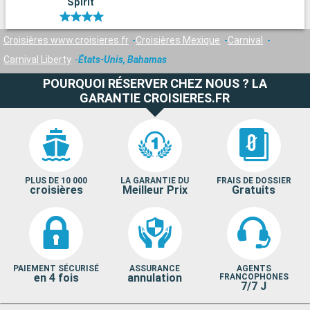
Spirit
Croisières www.croisieres.fr
Croisières Mexique
Carnival
Carnival Liberty
États-Unis, Bahamas
POURQUOI RÉSERVER CHEZ NOUS ? LA
GARANTIE CROISIERES.FR
PLUS DE 10 000
LA GARANTIE DU
FRAIS DE DOSSIER
croisières
Meilleur Prix
Gratuits
PAIEMENT SÉCURISÉ
ASSURANCE
AGENTS
en 4 fois
annulation
FRANCOPHONES
7/7 J