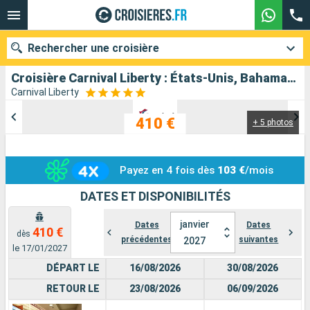
Rechercher une croisière
Croisière Carnival Liberty : États-Unis, Bahamas au départ de Nouvelle-Orleans
Carnival Liberty
410 €
+ 5 photos
Nos destinations
Mois de départ
Payez en 4 fois dès
103 €
/mois
Ports
Compagnies
DATES ET DISPONIBILITÉS
Rechercher
janvier
Dates
Dates
410 €
dès
précédentes
suivantes
2027
le 17/01/2027
DÉPART LE
16/08/2026
30/08/2026
RETOUR LE
23/08/2026
06/09/2026