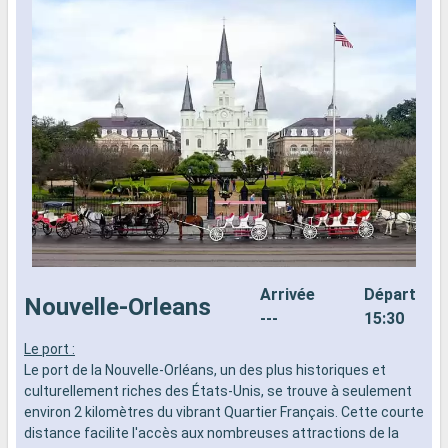
Arrivée
Départ
Nouvelle-Orleans
---
15:30
Le port :
L
Le port de la Nouvelle-Orléans, un des plus historiques et
d
culturellement riches des États-Unis, se trouve à seulement
n
environ 2 kilomètres du vibrant Quartier Français. Cette courte
s
distance facilite l'accès aux nombreuses attractions de la
d