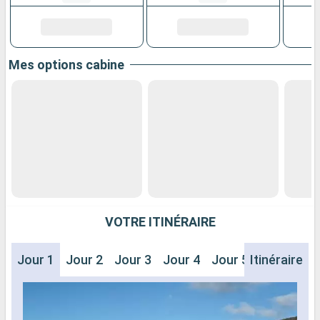
Mes options cabine
VOTRE ITINÉRAIRE
Jour 1
Jour 2
Jour 3
Jour 4
Jour 5
Itinéraire
Jour 6
J