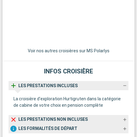
D
g
c
a
p
f
p
e
Voir nos autres croisières sur MS Polarlys
d
INFOS CROISIÈRE
Å
a
LES PRESTATIONS INCLUSES
p
p
La croisière d'exploration Hurtigruten dans la catégorie
n
de cabine de votre choix en pension complète
o
u
LES PRESTATIONS NON INCLUSES
LES FORMALITÉS DE DÉPART