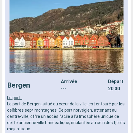
Arrivée
Départ
Bergen
---
20:30
Le port :
F
Le port de Bergen, situé au cœur de la ville, est entouré par les
c
célèbres sept montagnes. Ce port norvégien, attenant au
d
centre-ville, offre un accès facile à l'atmosphère unique de
p
cette ancienne ville hanséatique, implantée au sein des fjords
e
majestueux.
m