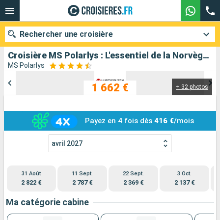
Rechercher une croisière
Croisière MS Polarlys : L'essentiel de la Norvège au départ de Bergen
MS Polarlys
1 662 €
+ 32 photos
Nos destinations
Mois de départ
Payez en 4 fois dès
416 €
/mois
Ports
Compagnies
avril 2027
Rechercher
31 Août
11 Sept.
22 Sept.
3 Oct.
2 822 €
2 787 €
2 369 €
2 137 €
Ma catégorie cabine