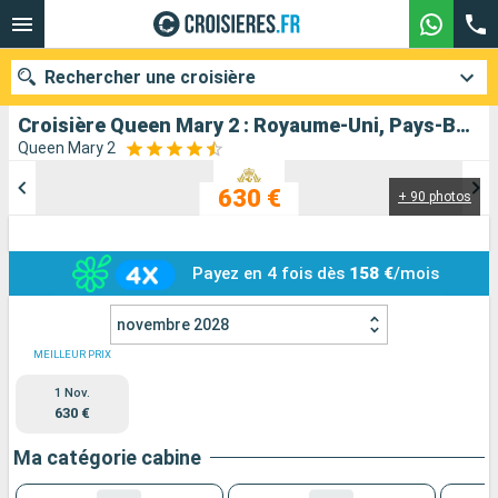
Rechercher une croisière
Croisière Queen Mary 2 : Royaume-Uni, Pays-Bas, Belgique au départ de Southampton
Queen Mary 2
630 €
+ 90 photos
Nos destinations
Mois de départ
Payez en 4 fois dès
158 €
/mois
Ports
Compagnies
novembre 2028
Rechercher
MEILLEUR PRIX
1 Nov.
630 €
Ma catégorie cabine