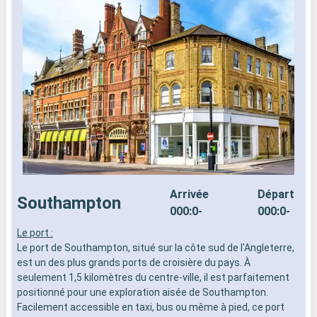
Arrivée
Départ
Southampton
000:0-
000:0-
Le port :
L
Le port de Southampton, situé sur la côte sud de l'Angleterre,
d
est un des plus grands ports de croisière du pays. À
n
seulement 1,5 kilomètres du centre-ville, il est parfaitement
s
positionné pour une exploration aisée de Southampton.
d
Facilement accessible en taxi, bus ou même à pied, ce port