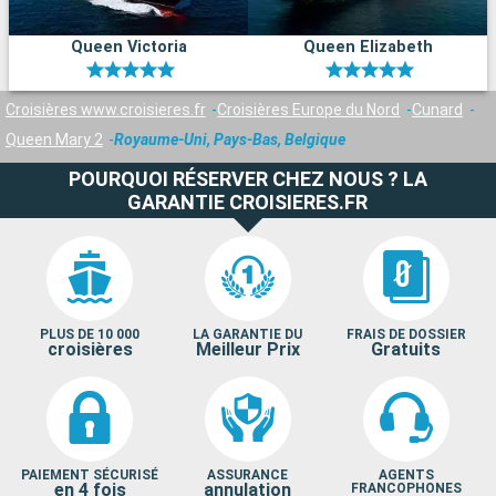
Queen Victoria
Queen Elizabeth
Croisières www.croisieres.fr
Croisières Europe du Nord
Cunard
Queen Mary 2
Royaume-Uni, Pays-Bas, Belgique
POURQUOI RÉSERVER CHEZ NOUS ? LA
GARANTIE CROISIERES.FR
PLUS DE 10 000
LA GARANTIE DU
FRAIS DE DOSSIER
croisières
Meilleur Prix
Gratuits
PAIEMENT SÉCURISÉ
ASSURANCE
AGENTS
en 4 fois
annulation
FRANCOPHONES