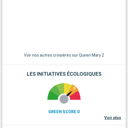
courte distance, est un paradis pour les randonneurs et les
amoureux de la nature, avec ses paysages de landes et ses
poneys en liberté. La ville historique de Winchester, avec sa
cathédrale imposante et ses bâtiments anciens, est une
excursion d'une journée enrichissante. Pour les amateurs de
voile, l'île de Wight, accessible en ferry, offre de belles plages
et des régates célèbres. Enfin, les passionnés d'histoire
peuvent explorer les vestiges de Stonehenge, à moins d'une
heure de route.
Voir nos autres croisières sur Queen Mary 2
LES INITIATIVES ÉCOLOGIQUES
GREEN SCORE D
Voir plus