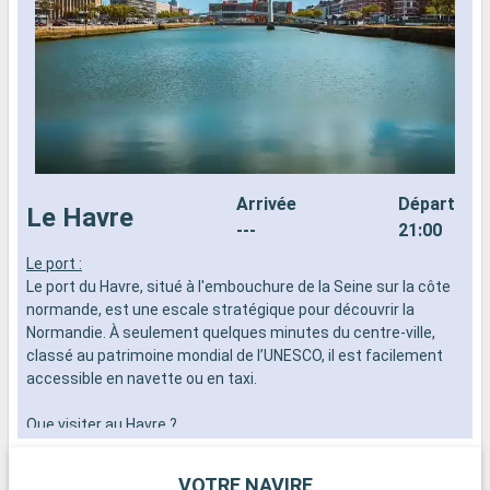
Arrivée
Départ
Le Havre
---
21:00
Le port :
L
Le port du Havre, situé à l'embouchure de la Seine sur la côte
L
normande, est une escale stratégique pour découvrir la
e
Normandie. À seulement quelques minutes du centre-ville,
s
classé au patrimoine mondial de l’UNESCO, il est facilement
p
accessible en navette ou en taxi.
F
m
Que visiter au Havre ?
m
Au Havre, ne manquez pas l’église Saint-Joseph, chef-d’œuvre
L
d’Auguste Perret, remarquable par sa tour-lanterne culminant
r
VOTRE NAVIRE