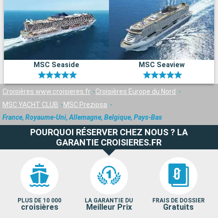
MSC Seaside
MSC Seaview
Croisières www.croisieres.fr
Croisières Europe du Nord
MSC YACHT CLUB
MSC Preziosa
France, Royaume-Uni, Allemagne, Belgique, Pays-Bas
POURQUOI RÉSERVER CHEZ NOUS ? LA
GARANTIE CROISIERES.FR
PLUS DE 10 000
LA GARANTIE DU
FRAIS DE DOSSIER
croisières
Meilleur Prix
Gratuits