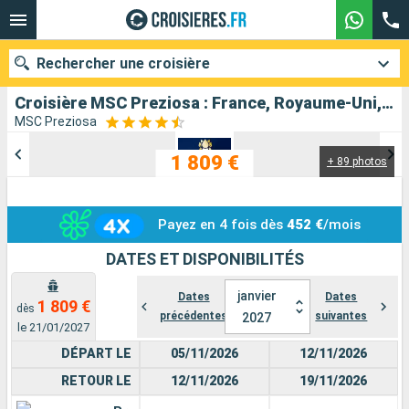
Rechercher une croisière
Croisière MSC Preziosa : France, Royaume-Uni, Allemagne, Belgique, Pays-Bas au départ de Le Havre
MSC Preziosa
1 809 €
+ 89 photos
Nos destinations
Mois de départ
Payez en 4 fois dès
452 €
/mois
Ports
Compagnies
DATES ET DISPONIBILITÉS
Rechercher
janvier
Dates
Dates
1 809 €
dès
précédentes
suivantes
2027
le 21/01/2027
DÉPART LE
05/11/2026
12/11/2026
RETOUR LE
12/11/2026
19/11/2026