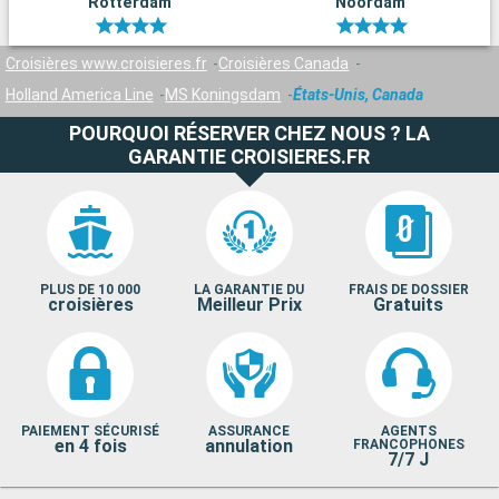
Rotterdam
Noordam
Croisières www.croisieres.fr
Croisières Canada
Holland America Line
MS Koningsdam
États-Unis, Canada
POURQUOI RÉSERVER CHEZ NOUS ? LA
GARANTIE CROISIERES.FR
PLUS DE 10 000
LA GARANTIE DU
FRAIS DE DOSSIER
croisières
Meilleur Prix
Gratuits
PAIEMENT SÉCURISÉ
ASSURANCE
AGENTS
en 4 fois
annulation
FRANCOPHONES
7/7 J