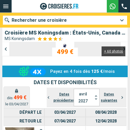
Rechercher une croisière
Croisière MS Koningsdam : États-Unis, Canada au départ de San Diego
MS Koningsdam
499 €
+ 60 photos
Nos destinations
Mois de départ
Payez en 4 fois dès
125 €
/mois
Ports
Compagnies
DATES ET DISPONIBILITÉS
Rechercher
avril
Dates
Dates
499 €
dès
précédentes
suivantes
2027
le 03/04/2027
DÉPART LE
03/04/2027
08/04/2028
RETOUR LE
07/04/2027
12/04/2028