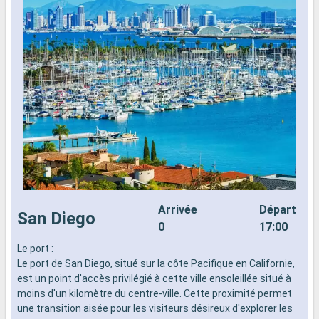
Arrivée
Départ
San Diego
0
17:00
Le port :
L
Le port de San Diego, situé sur la côte Pacifique en Californie,
L
est un point d'accès privilégié à cette ville ensoleillée situé à
e
moins d'un kilomètre du centre-ville. Cette proximité permet
m
une transition aisée pour les visiteurs désireux d'explorer les
u