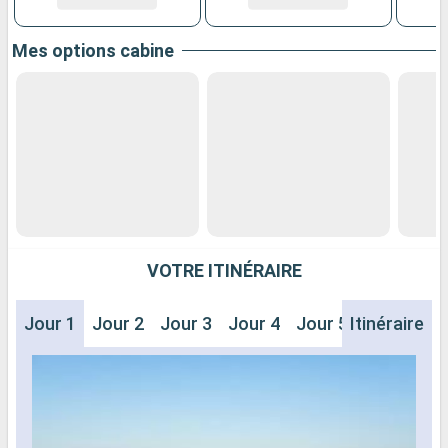
Mes options cabine
VOTRE ITINÉRAIRE
Jour 1
Jour 2
Jour 3
Jour 4
Jour 5
Itinéraire
Jour 6
J