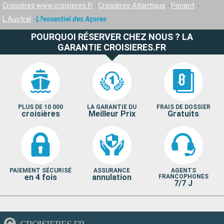
Croisières www.croisieres.fr
Croisières Atlantique
Ponant
L Austral
L?essentiel des Açores
POURQUOI RÉSERVER CHEZ NOUS ? LA
GARANTIE CROISIERES.FR
PLUS DE 10 000
LA GARANTIE DU
FRAIS DE DOSSIER
croisières
Meilleur Prix
Gratuits
PAIEMENT SÉCURISÉ
ASSURANCE
AGENTS
en 4 fois
annulation
FRANCOPHONES
7/7 J
CROISIERES.FR