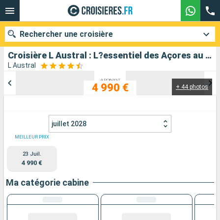
Rechercher une croisière
Croisière L Austral : L?essentiel des Açores au départ de Ponta Delgada
L Austral
4 990 €
+ 44 photos
Nos destinations
Mois de départ
juillet 2028
Ports
Compagnies
MEILLEUR PRIX
23 Juil.
Rechercher
4 990 €
Ma catégorie cabine