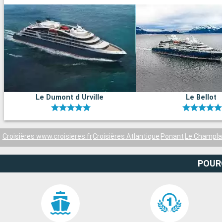
Le Dumont d Urville
Le Bellot
Croisières www.croisieres.fr
Croisières Atlantique
Ponant
Le Champla
POUR