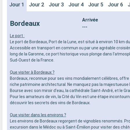
Jour 1
Jour 2
Jour 3
Jour 4
Jour 5
Jour 6
Arrivée
Bordeaux
---
Le port :
Le port de Bordeaux, Port de la Lune, est situé à environ 10 km du 
Accessible en transport en commun ou par une agréable croisière 
long de la Garonne, ce port historique vous plonge dans l'atmos
Sud-Ouest de la France.
Que visiter à Bordeaux ?
Bordeaux, reconnue pour ses vins mondialement célèbres, offr
riche patrimoine architectural. Ne manquez pas la majestueuse 
Bourse avec son miroir d'eau, la cathédrale Saint-André, et le Gr
Pour les amateurs de vin, la Cité du Vin est une étape incontour
découvrir les secrets des vins de Bordeaux.
Que visiter dans les environs ?
Les environs de Bordeaux regorgent de vignobles renommés. Pro
excursion dans le Médoc ou à Saint-Émilion pour visiter des chât