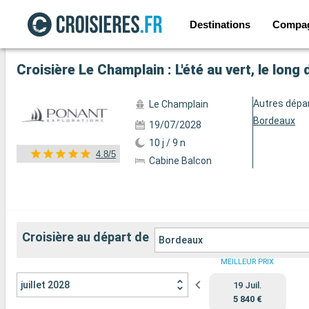
Destinations
Compa
Voir les 54 autres photos
Croisière Le Champlain : L'été au vert, le lon
Autres dépa
Le Champlain
Bordeaux
19/07/2028
10 j / 9 n
4.8/5
Cabine Balcon
Croisière au départ de
Bordeaux
MEILLEUR PRIX
juillet 2028
19 Juil.
5 840 €