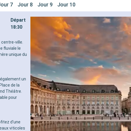
Jour 7
Jour 8
Jour 9
Jour 10
Départ
18:30
centre-ville.
fluviale le
phère unique du
e également un
Place de la
and Théâtre.
nable pour
fitez d'une
eaux viticoles