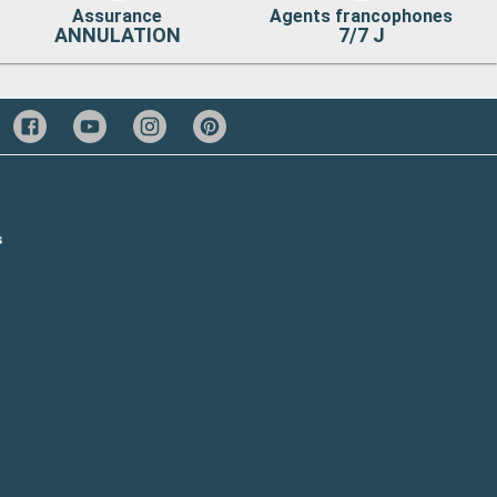
Assurance
Agents francophones
ANNULATION
7/7 J
s