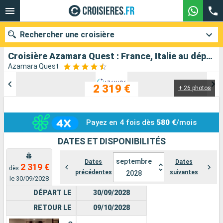
Rechercher une croisière
Croisière Azamara Quest : France, Italie au départ de Nice
Azamara Quest
2 319 €
+ 26 photos
Nos destinations
Mois de départ
Payez en 4 fois dès
580 €
/mois
Ports
Compagnies
DATES ET DISPONIBILITÉS
Rechercher
septembre
Dates
Dates
2 319 €
dès
précédentes
suivantes
2028
le 30/09/2028
DÉPART LE
30/09/2028
RETOUR LE
09/10/2028