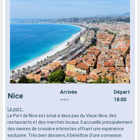
Arrivée
Départ
Nice
--:--
18:00
Le port :
L
Le Port de Nice est situé à deux pas du Vieux-Nice, des
L
restaurants et des marchés locaux. Il accueille principalement
u
des navires de croisière intimistes offrant une expérience
c
exclusive. Très bien desservi, il bénéficie d'une connexion
a